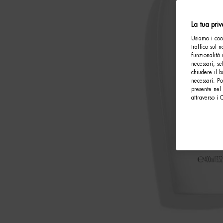
La tua pri
Usiamo i cook
traffico sul 
funzionalità 
necessari, se
chiudere il b
necessari. P
presente nel 
attraverso i 