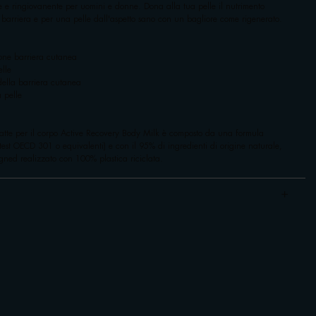
te e ringiovanente per uomini e donne. Dona alla tua pelle il nutrimento
e barriera e per una pelle dall'aspetto sano con un bagliore come rigenerato.
ione barriera cutanea
elle
della barriera cutanea
 pelle
 latte per il corpo Active Recovery Body Milk è composto da una formula
st OECD 301 o equivalenti) e con il 95% di ingredienti di origine naturale,
gned realizzato con 100% plastica riciclata.