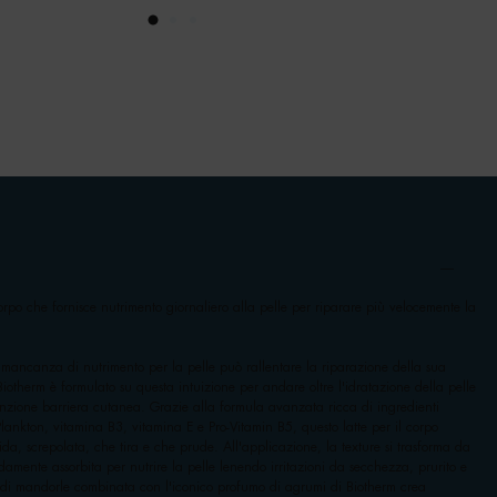
orpo che fornisce nutrimento giornaliero alla pelle per riparare più velocemente la
mancanza di nutrimento per la pelle può rallentare la riparazione della sua
Biotherm è formulato su questa intuizione per andare oltre l'idratazione della pelle
nzione barriera cutanea. Grazie alla formula avanzata ricca di ingredienti
Plankton, vitamina B3, vitamina E e Pro-Vitamin B5, questo latte per il corpo
ida, screpolata, che tira e che prude. All'applicazione, la texture si trasforma da
damente assorbita per nutrire la pelle lenendo irritazioni da secchezza, prurito e
 di mandorle combinata con l'iconico profumo di agrumi di Biotherm crea