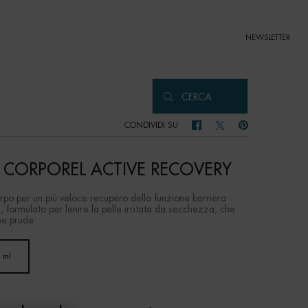
NEWSLETTER
CERCA
CONDIVIDI SU
CONDIVIDI SU FACEBOOK
CONDIVIDI SU TWITTER
CONDIVIDI SU PIN
T CORPOREL ACTIVE RECOVERY
orpo per un più veloce recupero della funzione barriera
 formulato per lenire la pelle irritata da secchezza, che
he prude
 ml
Selected
, 1 of 1