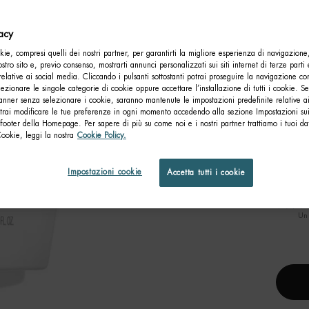
Com
vacy
ie, compresi quelli dei nostri partner, per garantirti la migliore esperienza di navigazione
nostro sito e, previo consenso, mostrarti annunci personalizzati sui siti internet di terze parti 
relative ai social media. Cliccando i pulsanti sottostanti potrai proseguire la navigazione con
lezionare le singole categorie di cookie oppure accettare l’installazione di tutti i cookie. Se
anner senza selezionare i cookie, saranno mantenute le impostazioni predefinite relative ai
otrai modificare le tue preferenze in ogni momento accedendo alla sezione Impostazioni su
footer della Homepage. Per sapere di più su come noi e i nostri partner trattiamo i tuoi dat
Cookie, leggi la nostra
Cookie Policy.
OIL T
Impostazioni cookie
Accetta tutti i cookie
Un 