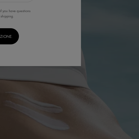
if you have questions
 shipping.
IZIONE.