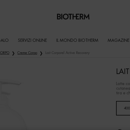
GALO
SERVIZI ONLINE
IL MONDO BIOTHERM
MAGAZINE
 CORPO
Creme Corpo
Lait Corporel Active Recovery
LAI
Latte c
cutanea,
tira e c
Un formato disponibile
400