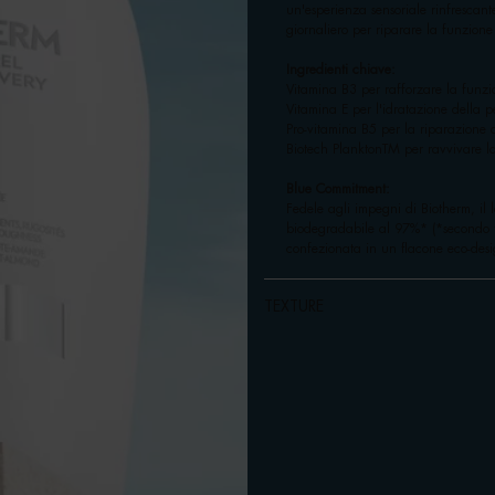
un'esperienza sensoriale rinfrescan
giornaliero per riparare la funzion
Ingredienti chiave:
Vitamina B3 per rafforzare la funz
Vitamina E per l'idratazione della p
Pro-vitamina B5 per la riparazione 
Biotech PlanktonTM per ravvivare la
Blue Commitment:
Fedele agli impegni di Biotherm, il
biodegradabile al 97%* (*secondo te
confezionata in un flacone eco-desi
TEXTURE