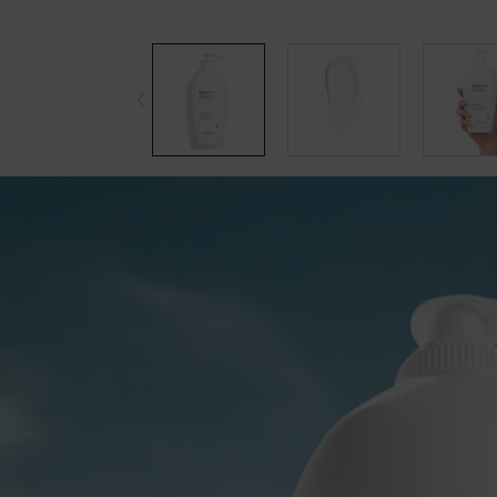
pdp-section-accordion