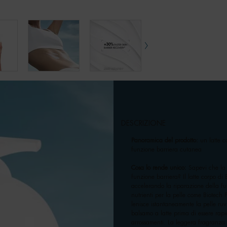
DESCRIZIONE
Panoramica del prodotto:
un latte c
funzione barriera cutanea
Cosa lo rende unico:
Sapevi che la 
funzione barriera? Il latte corpo di 
accelerando la riparazione della fu
nutrienti per la pelle come Biotech 
lenisce istantaneamente la pelle ruv
balsamo a latte prima di essere rapi
arrossamenti. La leggera fragranza