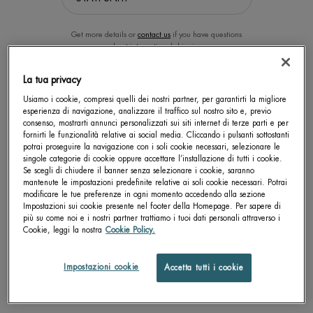
Get more details or
contact us
if you have questions
about international shipping.
La tua privacy
LAIT CORPOREL LATTE CORPO
BIOCORPS MULTI-
CAMBIA LA POSIZIONE.
Usiamo i cookie, compresi quelli dei nostri partner, per garantirti la migliore
CORRETTIVO LATTE CORPO
esperienza di navigazione, analizzare il traffico sul nostro sito e, previo
Latte corpo idratante e anti-secchezza
Latte corpo nutriente e correttivo
consenso, mostrarti annunci personalizzati sui siti internet di terze parti e per
anche per pelli sensibili
fornirti le funzionalità relative ai social media. Cliccando i pulsanti sottostanti
potrai proseguire la navigazione con i soli cookie necessari, selezionare le
4.9
4.8
singole categorie di cookie oppure accettare l’installazione di tutti i cookie.
Seleziona un Formato
Un formato disponibile
Se scegli di chiudere il banner senza selezionare i cookie, saranno
400 ML
mantenute le impostazioni predefinite relative ai soli cookie necessari. Potrai
modificare le tue preferenze in ogni momento accedendo alla sezione
Impostazioni sui cookie presente nel footer della Homepage. Per sapere di
più su come noi e i nostri partner trattiamo i tuoi dati personali attraverso i
SCOPRI DI PIÙ
SCOPRI DI PIÙ
Cookie, leggi la nostra
Cookie Policy.
Impostazioni cookie
Accetta tutti i cookie