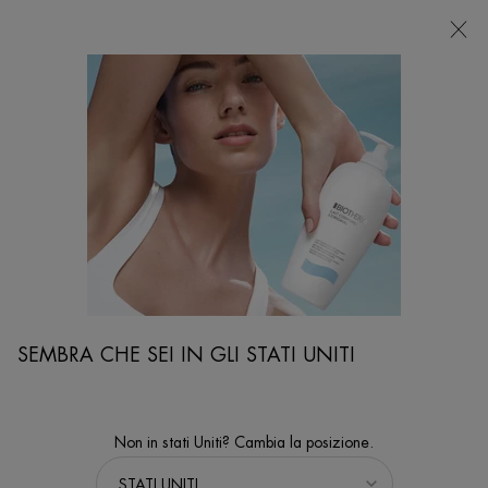
NEGOZI
Sto cercando...
Ricer
Contenuto principale
corpo Idratazione
...
ESIGENZA
Idratanti Per Il Corpo
Sort:
PERFEZIONA
FILTERS MENU
5 prodotti
SEMBRA CHE SEI IN GLI STATI UNITI
BEST SELLER
Non in stati Uniti? Cambia la posizione.