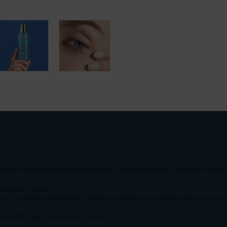
rimuove istantaneamente e delicatamente il mascara persistente o waterproof senza l
ke-up più resistenti.
o per rimuovere completamente il make-up conferendo un'immediata sensazione di fr
sensibili e per chi porta lenti a contatto.