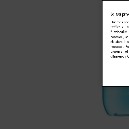
La tua pri
Usiamo i cook
traffico sul 
funzionalità 
necessari, se
chiudere il b
necessari. P
presente nel 
attraverso i 