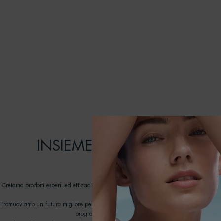
[ IMPEGNI ]
INSIEME POSSIAMO FARE 
DIFFERENZA
Creiamo prodotti esperti ed efficaci, pensati per durare: prendendoci cura della pel
rispetto degli oceani.
Promuoviamo un futuro migliore per i nostri oceani lavorando con ONG dedicate nell
programma Biotherm Water Lovers dal 2012.