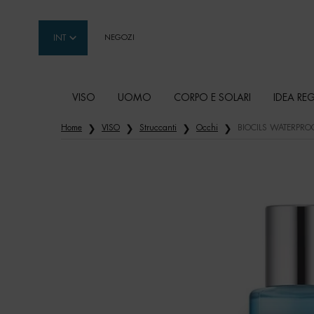
INT
NEGOZI
VISO
UOMO
CORPO E SOLARI
IDEA RE
Contenuto principale
Home
VISO
Struccanti
Occhi
BIOCILS WATERPRO