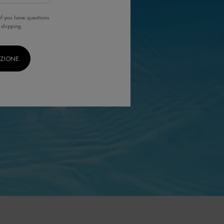
if you have questions
 shipping.
IZIONE.