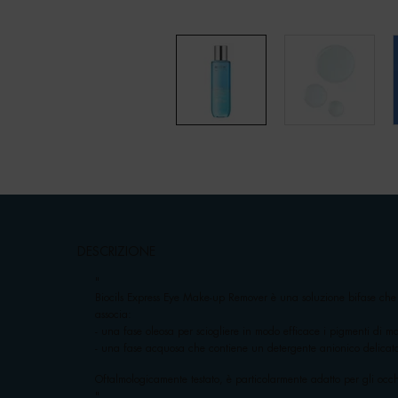
pdp-section-accordion
DESCRIZIONE
"
Biocils Express Eye Make-up Remover è una soluzione bifase che 
associa:
- una fase oleosa per sciogliere in modo efficace i pigmenti di ma
- una fase acquosa che contiene un detergente anionico delicat
Oftalmologicamente testato, è particolarmente adatto per gli occhi 
"