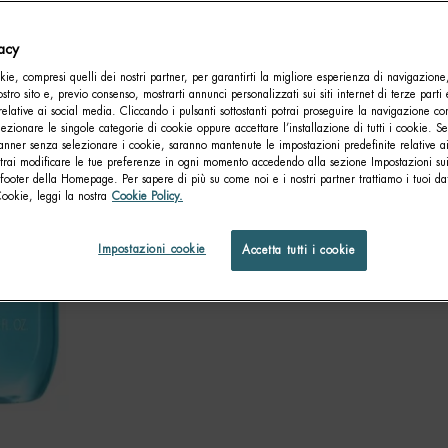
vacy
ie, compresi quelli dei nostri partner, per garantirti la migliore esperienza di navigazione
nostro sito e, previo consenso, mostrarti annunci personalizzati sui siti internet di terze parti 
relative ai social media. Cliccando i pulsanti sottostanti potrai proseguire la navigazione con
lezionare le singole categorie di cookie oppure accettare l’installazione di tutti i cookie. Se
anner senza selezionare i cookie, saranno mantenute le impostazioni predefinite relative ai
otrai modificare le tue preferenze in ogni momento accedendo alla sezione Impostazioni su
footer della Homepage. Per sapere di più su come noi e i nostri partner trattiamo i tuoi dat
Cookie, leggi la nostra
Cookie Policy.
Impostazioni cookie
Accetta tutti i cookie