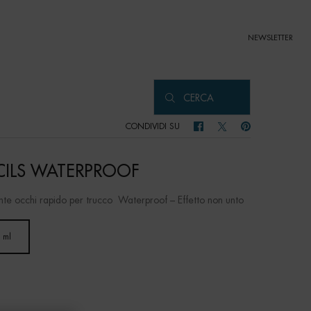
NEWSLETTER
CERCA
CONDIVIDI SU
CONDIVIDI SU FACEBOOK
CONDIVIDI SU TWITTER
CONDIVIDI SU PIN
CILS WATERPROOF
nte occhi rapido per trucco Waterproof – Effetto non unto
 ml
Selected
, 1 of 1