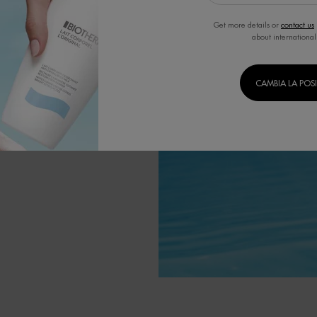
l'obiettivo di
 tecnologie di
Get more details or
contact us
a.
about international
ositivi.
CAMBIA LA POS