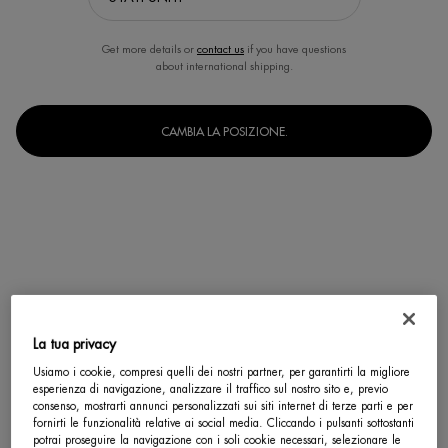
Get more details or
contact us
if you have questions
about international shipping.
CAMBIA LA POSIZIONE.
La tua privacy
Usiamo i cookie, compresi quelli dei nostri partner, per garantirti la migliore
esperienza di navigazione, analizzare il traffico sul nostro sito e, previo
Un formato disponibile
consenso, mostrarti annunci personalizzati sui siti internet di terze parti e per
50 ml
Selected
, 1 of 1
fornirti le funzionalità relative ai social media. Cliccando i pulsanti sottostanti
potrai proseguire la navigazione con i soli cookie necessari, selezionare le