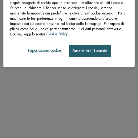
singole categorie di cookie oppure accettare l’installazione di tutti i cookie.
Se scegli di chiudere il banner senza selezionare i cookie, saranno
pdp-section-accordion
mantenute le impostazioni predefinite relative ai soli cookie necessari. Potrai
modificare le tue preferenze in ogni momento accedendo alla sezione
Impostazioni sui cookie presente nel footer della Homepage. Per sapere di
più su come noi e i nostri partner trattiamo i tuoi dati personali attraverso i
Cookie, leggi la nostra
Cookie Policy.
DESCRIZIONE
Idratazione non stop.
Impostazioni cookie
Accetta tutti i cookie
La formula idratante di Aquasource con all'interno il nostro iconico Life
Plankton™ idrata la tua pelle ora dopo ora. La pelle risulta immediatamente
idratata, luminosa, morbida.
Scopri la formula in crema per un'idratazione immediata.
*test strumentale, 24 soggetti
TEXTURE
APPLICAZIONE