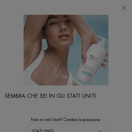
NEGOZI
Sto cercando...
Ricer
Contenuto principale
...
VISO
Trattamenti Viso
AQUASOURCE CREMA
48h* continuous hydration cream
SEMBRA CHE SEI IN GLI STATI UNITI
Non in stati Uniti? Cambia la posizione.