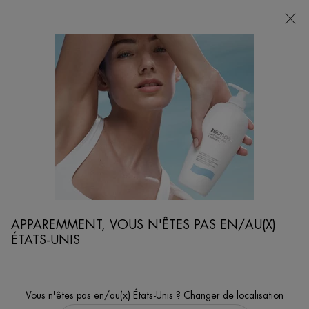
POINTS
DE
VENTE
Je cherche...
Reche
Contenu principal
eils De Soins De La Peau
La Meilleure Façon D'exfolier Pour Un Teint Éclatant
APPAREMMENT, VOUS N'ÊTES PAS EN/AU(X)
ÉTATS-UNIS
Vous n'êtes pas en/au(x) États-Unis ? Changer de localisation