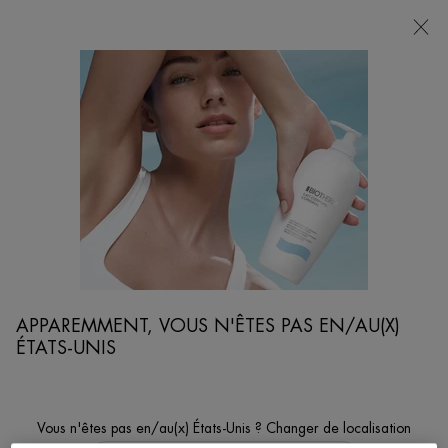
POINTS
DE
VENTE
Je cherche...
Reche
Contenu principal
RÉGÉNÉRATION DE LA PEAU
Le Plancton de Vie™ régénérant est au cœur des formulations Biotherm.
Retrouvez le dans sa plus haute concentration dans Life Plankton Elixir, serum
régénérant fluide.
Accueil
VISAGE
Trier par
AFFINER
APPAREMMENT, VOUS N'ÊTES PAS EN/AU(X)
FILTERS MENU
ÉTATS-UNIS
1 produit
Vous n'êtes pas en/au(x) États-Unis ? Changer de localisation