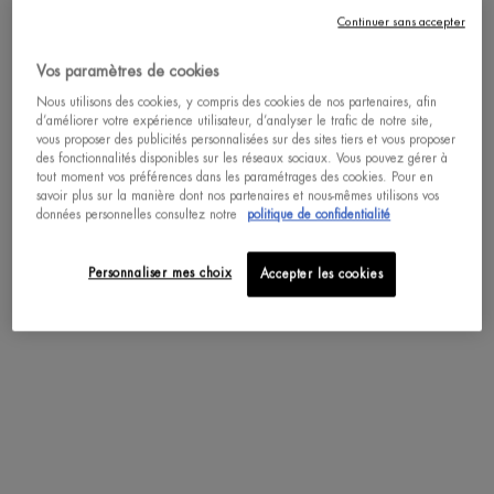
Continuer sans accepter
Vos paramètres de cookies
Get more details or
contact us
if you have questions
about international shipping.
Nous utilisons des cookies, y compris des cookies de nos partenaires, afin
d’améliorer votre expérience utilisateur, d’analyser le trafic de notre site,
vous proposer des publicités personnalisées sur des sites tiers et vous proposer
des fonctionnalités disponibles sur les réseaux sociaux. Vous pouvez gérer à
SÉLECTIONNER LA LOCALISATION
tout moment vos préférences dans les paramétrages des cookies. Pour en
savoir plus sur la manière dont nos partenaires et nous-mêmes utilisons vos
données personnelles consultez notre
politique de confidentialité
LIFE PLANKTON SÉRUM
RÉGÉNÉRANT
Soin clarifiant fondamental enrichie
Personnaliser mes choix
Accepter les cookies
en Plancton de Vie™.
Un(e) taille disponible
125 ML
ACHAT RAPIDE
DÉCOUVRIR