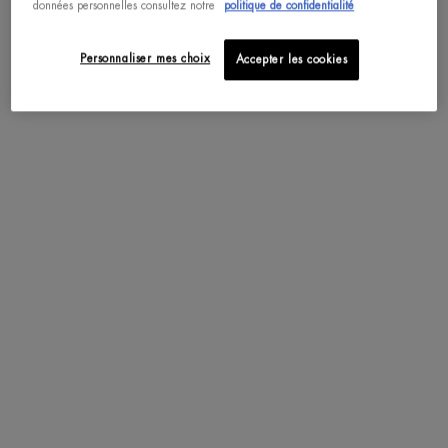
données personnelles consultez notre
politique de confidentialité
GAMME POUR LE VISAGE
Personnaliser mes choix
Accepter les cookies
AQUA SUPER CONCENTRATE
AQUASOURCE
BLUE THERAPY
LIFE PLANKTON
BIOSOURCE & BIOCILS
SOIN HOMME
SOINS VISAGE ET RASAGE
HYDRATANTS
NETTOYANTS & EXFOLIANTS HOMME