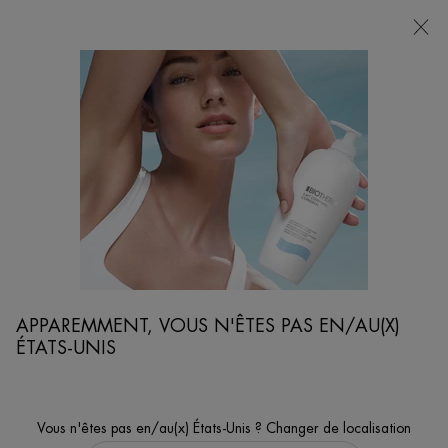
POINTS
DE
VENTE
Je cherche...
Reche
Contenu principal
REVENIR À SERVICE CLIENT
SITE MAP
VISAGE
APPAREMMENT, VOUS N'ÊTES PAS EN/AU(X)
SOINS DU VISAGE
ÉTATS-UNIS
NETTOYANTS & EXFOLIANTS
DÉMAQUILLANTS
Vous n'êtes pas en/au(x) États-Unis ? Changer de localisation