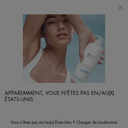
POINTS
DE
VENTE
Je cherche...
Reche
Contenu principal
DEO PURE
Découvrez Deo Pure, une gamme complète de déodorants pour une sensation
de propreté et de fraicheur longue durée.
...
CORPS & SOLAIRE
GAMME POUR LE CORPS ET SOLAIRE
Trier par
AFFINER
APPAREMMENT, VOUS N'ÊTES PAS EN/AU(X)
FILTERS MENU
ÉTATS-UNIS
6 produits
Vous n'êtes pas en/au(x) États-Unis ? Changer de localisation