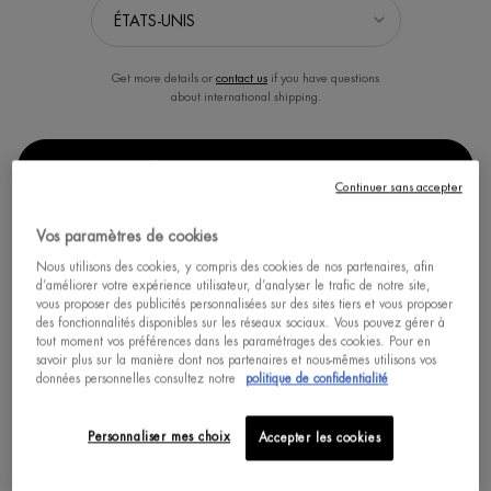
Get more details or
contact us
if you have questions
about international shipping.
SÉLECTIONNER LA LOCALISATION
Continuer sans accepter
DÉODORANT SPRAY PURE
DEO PURE DÉODORANT ROLL-
INVISIBLE
ON
Vos paramètres de cookies
Spray anti-transpirant 48 h
Roll-on anti-transpirant au complexe
Nous utilisons des cookies, y compris des cookies de nos partenaires, afin
minéral actif
d’améliorer votre expérience utilisateur, d’analyser le trafic de notre site,
Un(e) size disponible
Un(e) taille disponible
vous proposer des publicités personnalisées sur des sites tiers et vous proposer
des fonctionnalités disponibles sur les réseaux sociaux. Vous pouvez gérer à
SPRAY 150ML
75 ML
tout moment vos préférences dans les paramétrages des cookies. Pour en
savoir plus sur la manière dont nos partenaires et nous-mêmes utilisons vos
données personnelles consultez notre
politique de confidentialité
ACHAT RAPIDE
ACHAT RAPIDE
Personnaliser mes choix
Accepter les cookies
DÉCOUVRIR
DÉCOUVRIR