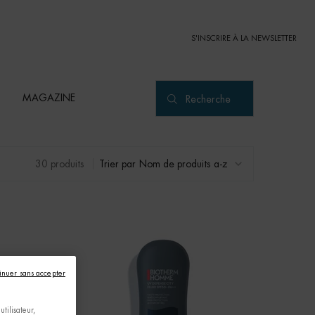
S'INSCRIRE À LA NEWSLETTER
MAGAZINE
Recherche
30 produits
Trier par
inuer sans accepter
tilisateur,