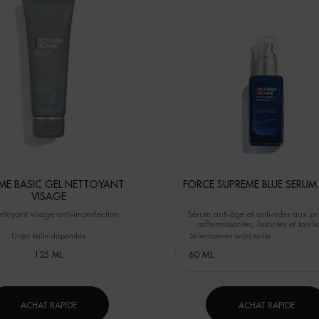
E BASIC GEL NETTOYANT
FORCE SUPREME BLUE SERUM [
VISAGE
ettoyant visage anti-imperfection
Sérum anti-âge et anti-rides aux pr
raffermissantes, lissantes et tonifi
Un(e) taille disponible
Sélectionner un(e) taille
125 ML
ACHAT RAPIDE
ACHAT RAPIDE