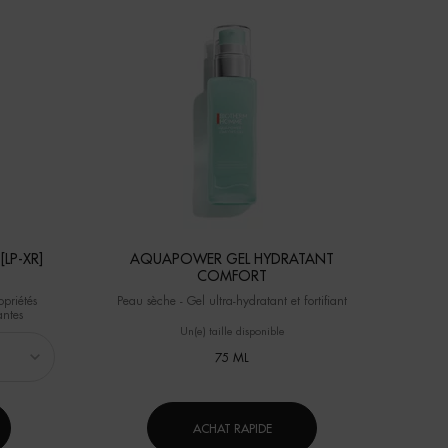
LP-XR]
AQUAPOWER GEL HYDRATANT
COMFORT
opriétés
Peau sèche - Gel ultra-hydratant et fortifiant
antes
Un(e) taille disponible
75 ML
ACHAT RAPIDE