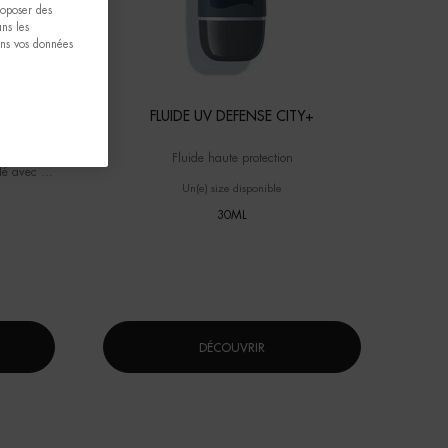
proposer des
ns les
ons vos données
SER
FLUIDE UV DEFENSE CITY+
 et anti-
Fluide haute protection
lé avec de
t de la
Un(e) size disponible
30ML
DÉCOUVRIR