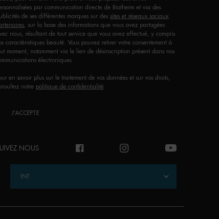
ersonnalisées par communication directe de Biotherm et via des
ublicités de ses différentes marques sur des
sites et réseaux sociaux
artenaires
, sur la base des informations que vous avez partagées
vec nous, résultant de tout service que vous avez effectué, y compris
os caractéristiques beauté. Vous pouvez retirer votre consentement à
out moment, notamment via le lien de désinscription présent dans nos
ommunications électroniques.
our en savoir plus sur le traitement de vos données et sur vos droits,
onsultez notre
politique de confidentialité
.
J'ACCEPTE
UIVEZ NOUS
INT