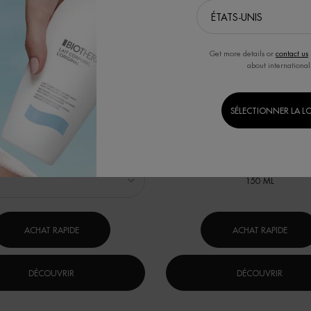
Get more details or
contact us
about international
SÉLECTIONNER LA L
URCE HYDRA BARRIER CREAM
AQUASOURCE HYDRA BAR
CLEANSER
LE FROID - 72 heures d'hydratation
BRAVEZ LE FROID - Nettoyant crème-
e pour une barrière cutanée plus forte et
desséchant pour apaiser et renforcer l
cutanée dès la première utilisat
nner un(e) taille
Un(e) taille disponible
application.
150 ML
ACHAT RAPIDE
ACHAT RAPIDE
DÉCOUVRIR
DÉCOUVRIR