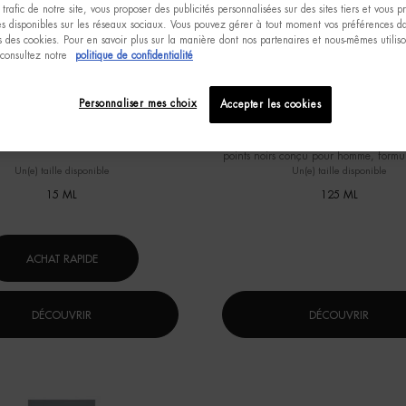
 trafic de notre site, vous proposer des publicités personnalisées sur des sites tiers et vous 
tés disponibles sur les réseaux sociaux. Vous pouvez gérer à tout moment vos préférences da
 des cookies. Pour en savoir plus sur la manière dont nos partenaires et nous-mêmes utilis
 consultez notre
politique de confidentialité
Personnaliser mes choix
SUPREME SÉRUM YEUX ANTI-
T-PUR ADVANCED CLEAN
Accepter les cookies
ÂGE
um yeux fermeté et anti-rides
Nettoyant visage régulateur de sébum
points noirs conçu pour homme, formu
l'APG, des acides aminés lavants e
Un(e) taille disponible
Un(e) taille disponible
bétaïne.
15 ML
125 ML
ACHAT RAPIDE
DÉCOUVRIR
DÉCOUVRIR