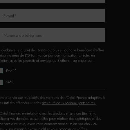
E-mail
*
Numéro de téléphone
e déclare être âgé(e) de 16 ans ou plus et souhaite bénéficier d’offres
ersonnalisées de L’Oréal France par communication directe, en
elation avec les produits et services de Biotherm, au choix par :
*
Email
SMS
insi que via des publicités des marques de L’Oréal France adaptées à
es intérêts affichées sur des
sites et réseaux sociaux partenaires.
'Oréal France, en relation avec les produits et services Biotherm,
tilisera vos données personnelles pour réaliser des statistiques et des
nalyses ainsi que, avec votre consentement et selon vos choix ci-
essus, pour enrichir votre profil et vous proposer des offres