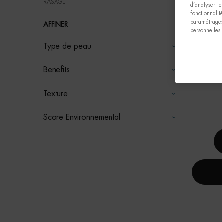
RASAGE
d’analyser le
fonctionnali
paramétrages
AFFINER
personnelles
Type de peau
FORCE 
Benefits
Sér
Texture
Score Environnemental