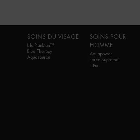
Navigation de bas de page
SOINS DU VISAGE
SOINS POUR
HOMME
Life Plankton™
Blue Therapy
Aquapower
Aquasource
Force Supreme
T-Pur