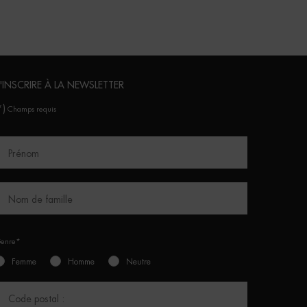
'INSCRIRE À LA NEWSLETTER
*)
Champs requis
Prénom
Nom de famille
enre*
Femme
Homme
Neutre
Code postal :