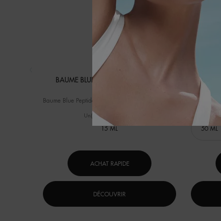
BAUME BLUE PEPTIDES EYES & LIPS
AQUASO
RESHAPER
Baume Blue Peptides Eyes & Lips Reshaper – Lifte et
BRAVEZ 
sculpte
fortifiant
résistante¹. ¹Test instrumental sur 40 femmes après 1
Un(e) taille disponible
Sélectio
15 ML
ACHAT RAPIDE
DÉCOUVRIR