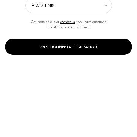
Get more details or
contact us
if you have questions
about international shipping.
SÉLECTIONNER LA LOCALISATION
AQUA FITNESS GEL DOUCHE
DEODORANT SPRAY
Gel douche revitalisant corps et
4 actions
cheveux pour homme
Un(e) taille disponible
Un(e) taille disponible
200 ML
150 ML
ACHAT RAPIDE
DÉCOUVRIR
DÉCOUVRIR