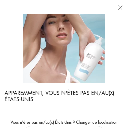
POINTS
DE
VENTE
Je cherche...
Reche
Contenu principal
MAITRISER LA TRANSPIRATION
Biotherm Homme a conçu des produits anti-transpirants et déodorants puissants
qui ne laisseront pas de traces blanches sur vos vêtements.
...
SOIN HOMME
PRÉOCCUPATIONS DE LA PEAU DES HOMMES
Trier par
AFFINER
APPAREMMENT, VOUS N'ÊTES PAS EN/AU(X)
FILTERS MENU
ÉTATS-UNIS
5 produits
Vous n'êtes pas en/au(x) États-Unis ? Changer de localisation