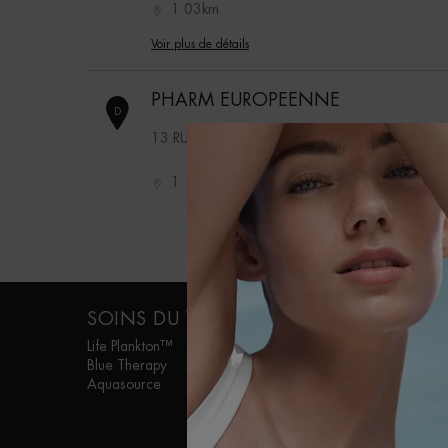
HB
1.03km
Voir plus de détails
PHARM EUROPEENNE
D
13 RUE DE LA TREMOILLE
1.16km
Voir plus de détails
HM
HN
HO
HP
PHARM DE L AVENUE
E
Navigation de bas de page
55 AV DE SUFFREN
SOINS DU VISAGE
SOINS POUR
HOMME
Life Plankton™
1.18km
Blue Therapy
Aquapower
Aquasource
Voir plus de détails
Force Supreme
T-Pur
PHARM MATIGNON