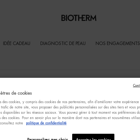
HE
HC
IDÉE CADEAU
DIAGNOSTIC DE PEAU
NOS ENGAGEMENTS
HA
Taper et cliquer sur la flèche du bas pour parcourir les résultats disponibles
Cont
Adresse, ville, code postal…
ètres de cookies
s des cookies, y compris des cookies de nos partenaires, afin d’améliorer votre expérience u
Geolocate me
 trafic de notre site, vous proposer des publicités personnalisées sur des sites tiers et vous 
tés disponibles sur les réseaux sociaux. Vous pouvez gérer à tout moment vos préférences da
 des cookies. Pour en savoir plus sur la manière dont nos partenaires et nous-mêmes utilis
2
 consultez notre
politique de confidentialité
FW
Personnaliser mes choix