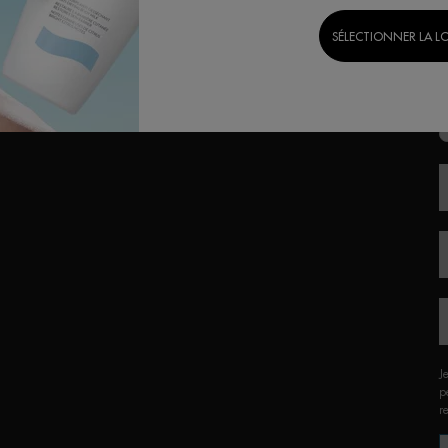
SÉLECTIONNER LA L
G
J
p
r