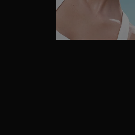
F
1 AVENUE MATIGNON
1.22km
Voir plus de détails
EIFFEL FLOW PARAPHARMACIE
G
62 Av. de Suffren
1.23km
Voir plus de détails
PHARM DE BABYLONE
H
6 RUE DE BABYLONE
1.26km