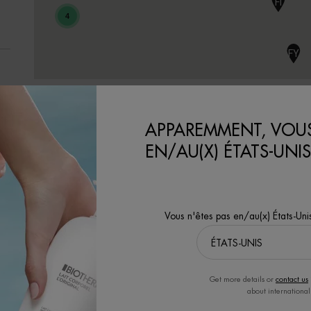
FI
4
FY
GJ
APPAREMMENT, VOUS
EN/AU(X) ÉTATS-UNIS
GT
GU
Vous n'êtes pas en/au(x) États-Uni
CORPS ET
S
SOLAIRES
(
Lait Corporel
Soins solaires
Get more details or
contact us
Les Eaux
about international