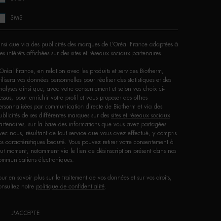
SMS
insi que via des publicités des marques de L’Oréal France adaptées à
es intérêts affichées sur des
sites et réseaux sociaux partenaires.
'Oréal France, en relation avec les produits et services Biotherm,
tilisera vos données personnelles pour réaliser des statistiques et des
nalyses ainsi que, avec votre consentement et selon vos choix ci-
essus, pour enrichir votre profil et vous proposer des offres
ersonnalisées par communication directe de Biotherm et via des
ublicités de ses différentes marques sur des
sites et réseaux sociaux
artenaires
, sur la base des informations que vous avez partagées
vec nous, résultant de tout service que vous avez effectué, y compris
os caractéristiques beauté. Vous pouvez retirer votre consentement à
out moment, notamment via le lien de désinscription présent dans nos
ommunications électroniques.
our en savoir plus sur le traitement de vos données et sur vos droits,
onsultez notre
politique de confidentialité
.
J'ACCEPTE