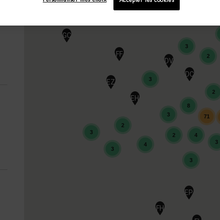
Accepter les cookies
GC
3
FF
2
DV
DC
3
EZ
2
EH
8
3
71
2
3
2
4
3
4
3
3
EP
FH