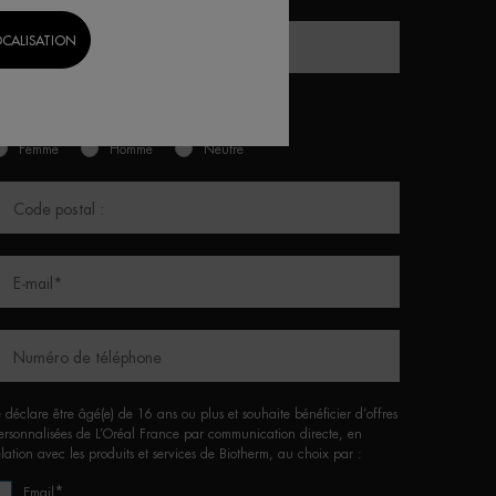
OCALISATION
Nom de famille
HR
enre*
Femme
Homme
Neutre
Code postal :
E-mail
*
Numéro de téléphone
e déclare être âgé(e) de 16 ans ou plus et souhaite bénéficier d’offres
ersonnalisées de L’Oréal France par communication directe, en
elation avec les produits et services de Biotherm, au choix par :
*
Email