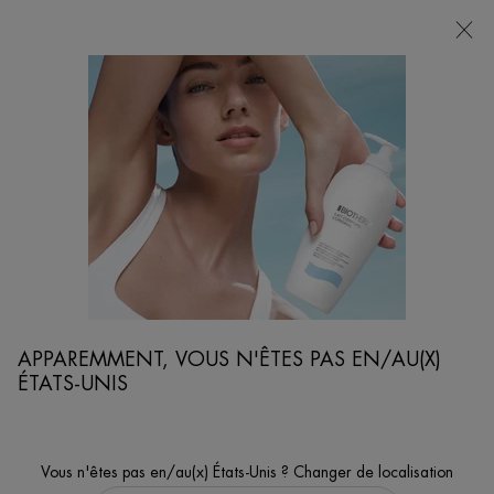
POINTS
DE
VENTE
Je cherche...
Reche
Contenu principal
LA SCIENCE DE LA PEAU EN PLEINE SANTÉ
[ Inspirée de la science du métabolisme cutané ]
APPAREMMENT, VOUS N'ÊTES PAS EN/AU(X)
ÉTATS-UNIS
Vous n'êtes pas en/au(x) États-Unis ? Changer de localisation