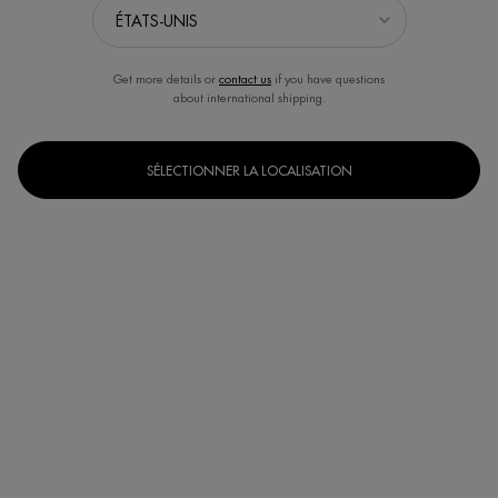
Get more details or
contact us
if you have questions
about international shipping.
SÉLECTIONNER LA LOCALISATION
[ SCIENCE DU MÉTABOLISME CUTANÉ ]
STIMULE LES MÉCANISMES
DYNAMIQUES QUI CONTRIBUENT À MAINTENIR