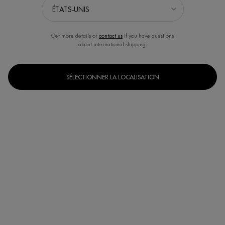
Get more details or
contact us
if you have questions
about international shipping.
PEAU DÉSHYDRATÉE
SÉLECTIONNER LA LOCALISATION
Des solutions hautement hydratantes pour une peau souple et revitalisée.
Découvrez la gamme hydratante de Biotherm, conçue pour restaurer
l’hydratation et la souplesse et apaiser la sécheresse, pour une peau plus
saine et hydratée.
Accueil
VISAGE
PRÉOCCUPATIONS VISAGE
HYDRATATIONS
[ UNE HYDRATATION PROFONDE POUR TOUS LES
TYPES DE PEAU ]
Rétablissez et maintenez l’hydratation grâce à des formules
hydratantes avancées.