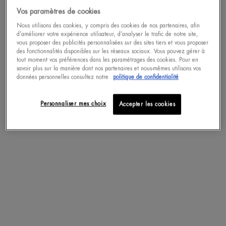
Vos paramètres de cookies
ACHAT RAPIDE
Nous utilisons des cookies, y compris des cookies de nos partenaires, afin
d’améliorer votre expérience utilisateur, d’analyser le trafic de notre site,
vous proposer des publicités personnalisées sur des sites tiers et vous proposer
pdp-section-accordion
des fonctionnalités disponibles sur les réseaux sociaux. Vous pouvez gérer à
tout moment vos préférences dans les paramétrages des cookies. Pour en
savoir plus sur la manière dont nos partenaires et nous-mêmes utilisons vos
données personnelles consultez notre
politique de confidentialité
DESCRIPTION
Personnaliser mes choix
Accepter les cookies
Ce baume pour le corps enrichi en huile de noyaux d’abricot nourrit les peaux
sèches pour les aider à retrouver leur éclat naturel.
NOURRIT INTENSÉMENT LA PEAU
Enrichi en huile de noyaux d'abricot, cet émollient enveloppant et fondant
nourrit intensément votre peau. Dès la première application, ressentez une
sensation de confort. Jour après jour, la peau est visiblement plus belle :
hydratée, lissée, plus souple ; aussi douce qu'une peau d'abricot. 9 femmes sur
10 trouvent leur peau nourrie et plus douce.*
POUR QUI ? Pour les peaux sèches. Testé sous contrôle dermatologique.
UN EMBALLAGE ÉCO-CONÇU