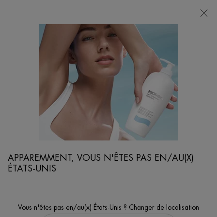
POINTS
DE
VENTE
Je cherche...
Reche
Contenu principal
...
SOINS CORPS
SOINS HYDRATANTS
OIL THERAPY LAIT CORPS NOURRISSANT
Lait fondant, ultra-pénétrant, avec un délicat parfum d'abricot.
APPAREMMENT, VOUS N'ÊTES PAS EN/AU(X)
ÉTATS-UNIS
Vous n'êtes pas en/au(x) États-Unis ? Changer de localisation