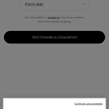
Get more details or
contact us
if you have questions
about international shipping.
SÉLECTIONNER LA LOCALISATION
Un(e) taille disponible
400 ml
Selected
, 1 of 1
Continuer sans accepter