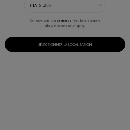
Get more details or
contact us
if you have questions
about international shipping.
SÉLECTIONNER LA LOCALISATION
Un(e) taille disponible
200 ml
Selected
, 1 of 1