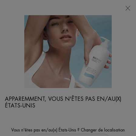
POINTS
DE
VENTE
Je cherche...
Reche
Contenu principal
...
GAMMES POUR LES HOMMES
AQUAPOWER
AQUAPOWER LOTION VISAGE
Lotion fraiche hydratante et apaisante
APPAREMMENT, VOUS N'ÊTES PAS EN/AU(X)
ÉTATS-UNIS
Vous n'êtes pas en/au(x) États-Unis ? Changer de localisation