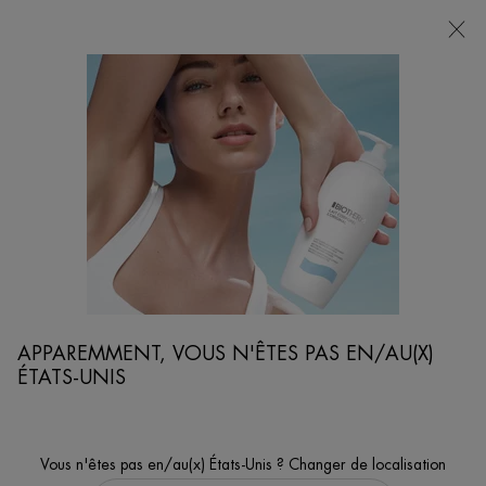
POINTS
DE
VENTE
Je cherche...
Reche
Contenu principal
...
SOINS VISAGE ET RASAGE
SOINS CONTOUR DES YEUX
AQUAPOWER GEL YEUX
Soin hydratant regard anti-poches
APPAREMMENT, VOUS N'ÊTES PAS EN/AU(X)
ÉTATS-UNIS
Vous n'êtes pas en/au(x) États-Unis ? Changer de localisation