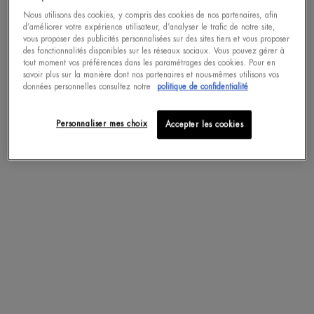
Nous utilisons des cookies, y compris des cookies de nos partenaires, afin
ACHAT RAPIDE
d’améliorer votre expérience utilisateur, d’analyser le trafic de notre site,
vous proposer des publicités personnalisées sur des sites tiers et vous proposer
des fonctionnalités disponibles sur les réseaux sociaux. Vous pouvez gérer à
tout moment vos préférences dans les paramétrages des cookies. Pour en
pdp-section-accordion
savoir plus sur la manière dont nos partenaires et nous-mêmes utilisons vos
données personnelles consultez notre
politique de confidentialité
Personnaliser mes choix
Accepter les cookies
DESCRIPTION
Expérimentez une hydratation puissante avec ce gel contour des yeux anti-
fatigue effet rafraîchissant.
INGRÉDIENTS
Enrichie en caféine, Plancton de Vie™ et un dérivé du Menthol.
Texture gel légère et rafraîchissante pour la zone sensible du contour des yeux.
Emballage en papier recyclé et recyclable, sans cellophane.
Profitez de la qualité et de l'expertise de Biotherm Homme, la marque N°1
mondiale des soins premium pour hommes.