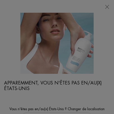
POINTS
DE
VENTE
Je cherche...
Reche
Contenu principal
...
VISAGE
SOINS HYDRATANTS VISAGE
BLUE THERAPY CRÈME EN HUILE
Crème en huile anti-âge et éclat
APPAREMMENT, VOUS N'ÊTES PAS EN/AU(X)
ÉTATS-UNIS
Vous n'êtes pas en/au(x) États-Unis ? Changer de localisation