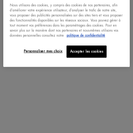
Nous utilisons des cookies, y compris des cookies de nos partenaires, afin
d’améliorer votre expérience utilisateur, d’analyser le trafic de notre site,
pdp-section-accordion
vous proposer des publicités personnalisées sur des sites tiers et vous proposer
des fonctionnalités disponibles sur les réseaux sociaux. Vous pouvez gérer à
tout moment vos préférences dans les paramétrages des cookies. Pour en
savoir plus sur la manière dont nos partenaires et nous-mêmes utilisons vos
données personnelles consultez notre
politique de confidentialité
DESCRIPTION
GUÉRIT LES SIGNES VISIBLES DU TEMPS
Personnaliser mes choix
Accepter les cookies
Une peau ferme, éclatante et nourrie.
UNE INNOVATION EXCLUSIVE DE BIOTHERM
Blue Therapy Cream-In-Oil est la première formule à combiner les propriétés
nutritives d'huiles naturelles riches en nutriments essentiels avec le Marine
Connectum™, un sucre marin reconstructeur.
Formulée pour être en parfaite affinité avec la composition de la peau.
Elle répare en profondeur et réduit rapidement l'apparence des rides et
augmente le rebond, l'éclat et la tonicité.
TEXTURE
APPLICATION