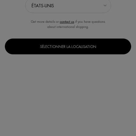
Get more details or
contact us
if you have questions
about international shipping.
SÉLECTIONNER LA LOCALISATION
Un(e) taille disponible
15 ml
Selected
, 1 of 1