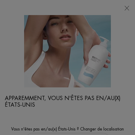
POINTS
DE
VENTE
Je cherche...
Reche
Contenu principal
...
GAMME POUR LE VISAGE
BLUE PEPTIDES
BAUME BLUE PEPTIDES EYES & LIPS RESHAPER
Baume Blue Peptides Eyes & Lips Reshaper – Lifte et sculpte
APPAREMMENT, VOUS N'ÊTES PAS EN/AU(X)
ÉTATS-UNIS
Vous n'êtes pas en/au(x) États-Unis ? Changer de localisation