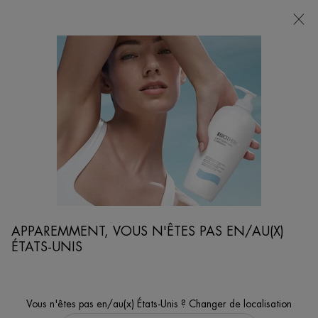
POINTS
DE
VENTE
Je cherche...
Reche
Contenu principal
Accueil
IDÉE CADEAU
COFFRET ANTI-ÂGE FORCE SUPREME
Votre coffret Anti-âge Force Supreme pour cibler parfaitement les
signes de l'âge chez l'homme.
APPAREMMENT, VOUS N'ÊTES PAS EN/AU(X)
ÉTATS-UNIS
Vous n'êtes pas en/au(x) États-Unis ? Changer de localisation