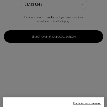
Get more details or
contact us
if you have questions
about international shipping.
SÉLECTIONNER LA LOCALISATION
Un(e) taille disponible
Coffret classique
Selected
, 1 of 1
pdp-section-accordion
Continuer sans accepter