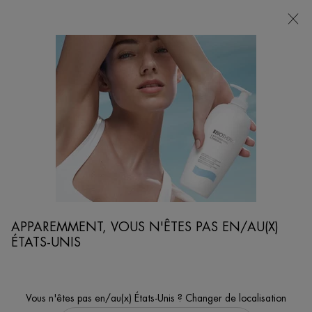
POINTS
DE
VENTE
Je cherche...
Reche
Contenu principal
...
SOINS CORPS HOMMES
DEODORANT HOMME
DAY CONTROL DEODORANT ROLL-ON
Déodorant certifié biologique
APPAREMMENT, VOUS N'ÊTES PAS EN/AU(X)
ÉTATS-UNIS
Vous n'êtes pas en/au(x) États-Unis ? Changer de localisation