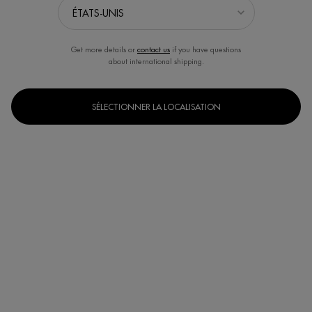
Get more details or
contact us
if you have questions
about international shipping.
SÉLECTIONNER LA LOCALISATION
Un(e) taille disponible
75 ml
Selected
, 1 of 1