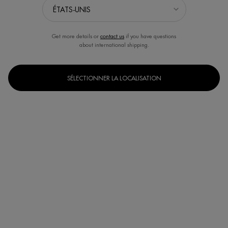
Get more details or
contact us
if you have questions
about international shipping.
SÉLECTIONNER LA LOCALISATION
Sélectionner un(e) taille
30 ml
30ml (tube)
50 ml
75 ml