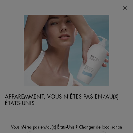
POINTS
DE
VENTE
Je cherche...
Reche
Contenu principal
...
VISAGE
SOINS HYDRATANTS VISAGE
AQUASOURCE HYALU PLUMP GEL
Obtenez une peau plus élastique et éclatante grâce à notre formule
sans silicone.
90% des femmes ressentent une peau plus souple.
APPAREMMENT, VOUS N'ÊTES PAS EN/AU(X)
ÉTATS-UNIS
Vous n'êtes pas en/au(x) États-Unis ? Changer de localisation