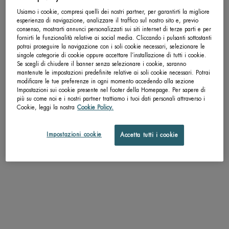
Usiamo i cookie, compresi quelli dei nostri partner, per garantirti la migliore
SCOPRI DI PIÙ
SCOPRI DI PIÙ
esperienza di navigazione, analizzare il traffico sul nostro sito e, previo
consenso, mostrarti annunci personalizzati sui siti internet di terze parti e per
fornirti le funzionalità relative ai social media. Cliccando i pulsanti sottostanti
potrai proseguire la navigazione con i soli cookie necessari, selezionare le
singole categorie di cookie oppure accettare l’installazione di tutti i cookie.
Se scegli di chiudere il banner senza selezionare i cookie, saranno
pdp-section-accordion
mantenute le impostazioni predefinite relative ai soli cookie necessari. Potrai
modificare le tue preferenze in ogni momento accedendo alla sezione
Impostazioni sui cookie presente nel footer della Homepage. Per sapere di
più su come noi e i nostri partner trattiamo i tuoi dati personali attraverso i
Cookie, leggi la nostra
Cookie Policy.
Impostazioni cookie
Accetta tutti i cookie