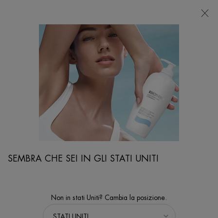
NEGOZI
Sto cercando...
Ricer
Contenuto principale
...
PRODOTTI E TRATTAMENTI PER IL CORPO
Protezione Solare Corpo
WATERLOVER SUN MIST SPF 30
Protezione Solare Spray invisibile con SPF 30 contro i raggi UV
SEMBRA CHE SEI IN GLI STATI UNITI
Non in stati Uniti? Cambia la posizione.