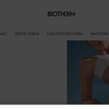
GALO
SERVIZI ONLINE
IL MONDO BIOTHERM
MAGAZINE
iente termale
a gamma