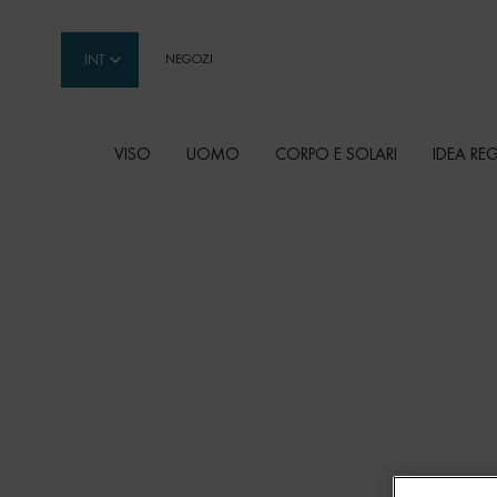
INT
NEGOZI
VISO
UOMO
CORPO E SOLARI
IDEA RE
Contenuto principale
BIOTHERM
I prodotti Biotherm sono formulati con un ingred
unico ricavato dall'acqua termale e offrono un
completa di trattamenti per tutti i tipi di pelle.