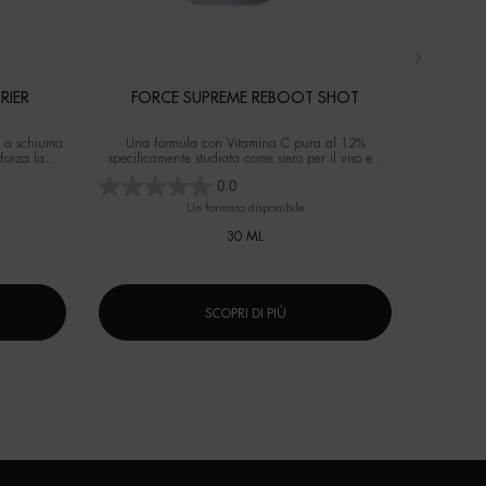
RIER
FORCE SUPREME REBOOT SHOT
AQ
 a schiuma
Una formula con Vitamina C pura al 12%
Gel idratan
forza la
specificamente studiata come siero per il viso e il
lizzo.
contorno occhi per gli uomini
0.0
Un formato disponibile
Selez
30 ML
SCOPRI DI PIÙ