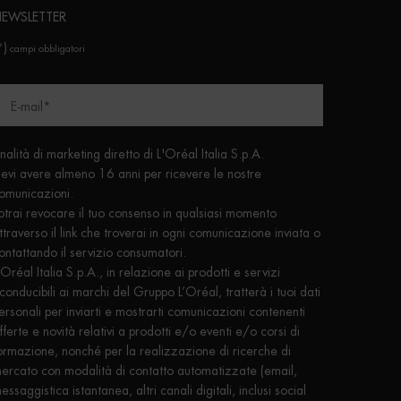
EWSLETTER
*)
campi obbligatori
E-mail
*
inalità di marketing diretto di L'Oréal Italia S.p.A.
evi avere almeno 16 anni per ricevere le nostre
omunicazioni.
otrai revocare il tuo consenso in qualsiasi momento
ttraverso il link che troverai in ogni comunicazione inviata o
ontattando il servizio consumatori.
'Oréal Italia S.p.A., in relazione ai prodotti e servizi
iconducibili ai marchi del Gruppo L’Oréal, tratterà i tuoi dati
ersonali per inviarti e mostrarti comunicazioni contenenti
fferte e novità relativi a prodotti e/o eventi e/o corsi di
ormazione, nonché per la realizzazione di ricerche di
ercato con modalità di contatto automatizzate (email,
essaggistica istantanea, altri canali digitali, inclusi social