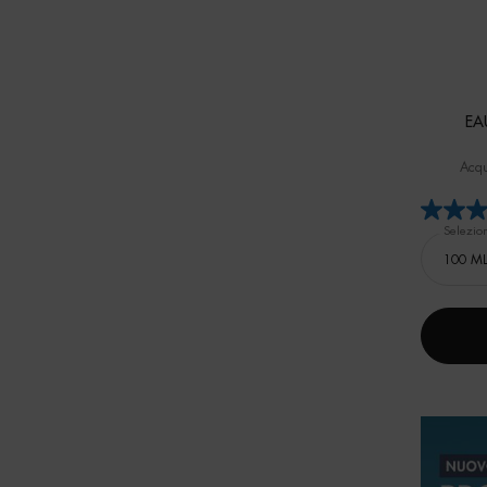
EA
Acqu
Selezio