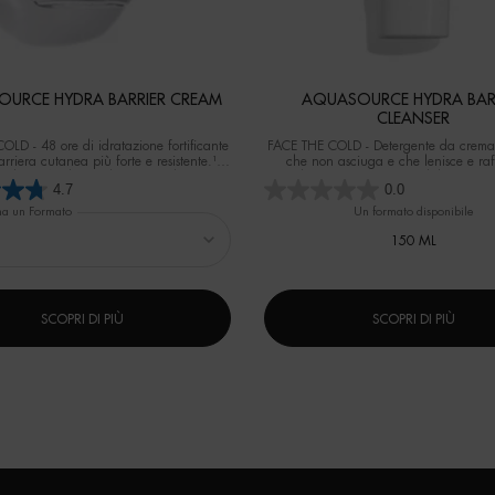
URCE HYDRA BARRIER CREAM
AQUASOURCE HYDRA BAR
CLEANSER
LD - 48 ore di idratazione fortificante
FACE THE COLD - Detergente da crema
rriera cutanea più forte e resistente.¹ ¹
che non asciuga e che lenisce e raf
entale su 40 donne dopo 1 applicazione.
barriera cutanea fin dal primo uti
4.7
0.0
na un Formato
Un formato disponibile
150 ML
SCOPRI DI PIÙ
SCOPRI DI PIÙ