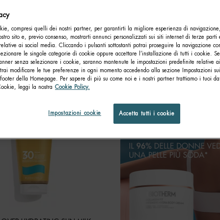
vacy
ie, compresi quelli dei nostri partner, per garantirti la migliore esperienza di navigazione
nostro sito e, previo consenso, mostrarti annunci personalizzati sui siti internet di terze parti 
relative ai social media. Cliccando i pulsanti sottostanti potrai proseguire la navigazione con
lezionare le singole categorie di cookie oppure accettare l’installazione di tutti i cookie. Se
anner senza selezionare i cookie, saranno mantenute le impostazioni predefinite relative ai
otrai modificare le tue preferenze in ogni momento accedendo alla sezione Impostazioni su
footer della Homepage. Per sapere di più su come noi e i nostri partner trattiamo i tuoi dat
Cookie, leggi la nostra
Cookie Policy.
Impostazioni cookie
Accetta tutti i cookie