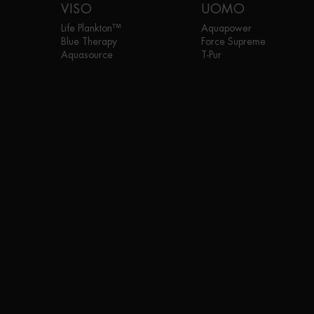
VISO
UOMO
Life Plankton™
Aquapower
Blue Therapy
Force Supreme
Aquasource
T-Pur