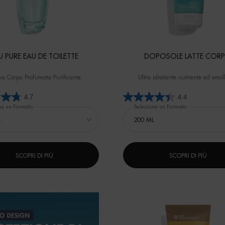
U PURE EAU DE TOILETTE
DOPOSOLE LATTE COR
a Corpo Profumata Purificante
Ultra idratante nutriente ed emoll
4.7
4.4
na un Formato
Seleziona un Formato
SCOPRI DI PIÙ
SCOPRI DI PIÙ