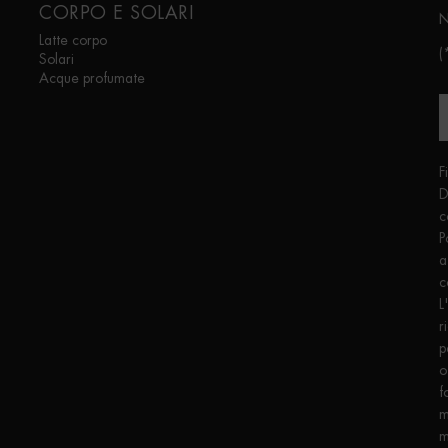
CORPO E SOLARI
N
Latte corpo
(
Solari
Acque profumate
F
D
c
P
a
c
L
r
p
o
f
m
m