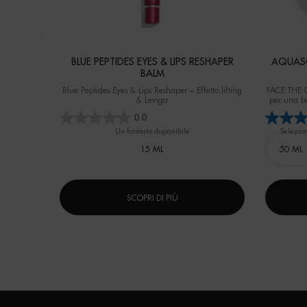
BLUE PEPTIDES EYES & LIPS RESHAPER
AQUASO
BALM
Blue Peptides Eyes & Lips Reshaper – Effetto lifting
FACE THE CO
& Leviga
per una ba
Test strum
0.0
Un formato disponibile
Selezio
15 ML
SCOPRI DI PIÙ
Navigazione footer