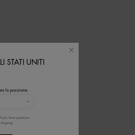
I STATI UNITI
N MILK
ta
ia la posizione.
if you have questions
 shipping.