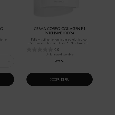
PO
CREMA CORPO COLLAGEN FIT
INTENSIVE HYDRA
iente
Pelle visibilmente tonificata ed elastica con
un'idratazione fino a 100 ore*. *test tsrumentale
su 28 donne
0.0
Un formato disponibile
200 ML
SCOPRI DI PIÙ