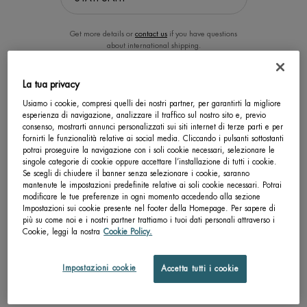
Get more details or
contact us
if you have questions
about international shipping.
La tua privacy
CAMBIA LA POSIZIONE.
Usiamo i cookie, compresi quelli dei nostri partner, per garantirti la migliore
esperienza di navigazione, analizzare il traffico sul nostro sito e, previo
consenso, mostrarti annunci personalizzati sui siti internet di terze parti e per
AQUAPOWER GIFTING SET
AQUAPOWER ROUTINE SET
fornirti le funzionalità relative ai social media. Cliccando i pulsanti sottostanti
potrai proseguire la navigazione con i soli cookie necessari, selezionare le
singole categorie di cookie oppure accettare l’installazione di tutti i cookie.
Scopri la routine perfetta per idratare
Il tuo cofanetto Aquapower Advanced
e rinforzare la tua barriera cutanea
Gel per idratare e rinforzare
Se scegli di chiudere il banner senza selezionare i cookie, saranno
perfettamente la pelle
mantenute le impostazioni predefinite relative ai soli cookie necessari. Potrai
0.0
0.0
modificare le tue preferenze in ogni momento accedendo alla sezione
Un formato disponibile
Un formato disponibile
Impostazioni sui cookie presente nel footer della Homepage. Per sapere di
più su come noi e i nostri partner trattiamo i tuoi dati personali attraverso i
COFFRET
COFFRET
Cookie, leggi la nostra
Cookie Policy.
SCOPRI DI PIÙ
SCOPRI DI PIÙ
Impostazioni cookie
Accetta tutti i cookie