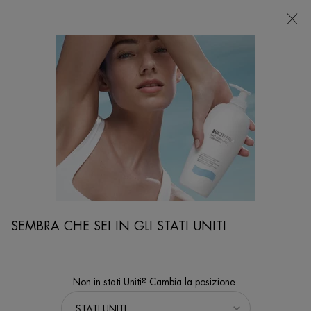
NEGOZI
Sto cercando...
Ricer
Contenuto principale
IDEE REGALO
Rendi ogni avvenimento importante speciale con I Set Regalo Biotherm per
donne, uomini e corpo.
Home
IDEA REGALO
Sort:
PERFEZIONA
SEMBRA CHE SEI IN GLI STATI UNITI
FILTERS MENU
6 prodotti
Non in stati Uniti? Cambia la posizione.