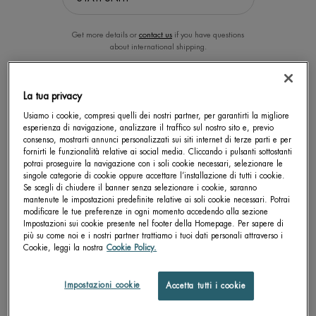
Get more details or
contact us
if you have questions
about international shipping.
CAMBIA LA POSIZIONE.
La tua privacy
Usiamo i cookie, compresi quelli dei nostri partner, per garantirti la migliore
esperienza di navigazione, analizzare il traffico sul nostro sito e, previo
VITAMIN BODY MIST - EAU
LAIT CORPOREL ACTIVE
consenso, mostrarti annunci personalizzati sui siti internet di terze parti e per
VITAMINÉE CITRUS TONIC
RECOVERY
fornirti le funzionalità relative ai social media. Cliccando i pulsanti sottostanti
potrai proseguire la navigazione con i soli cookie necessari, selezionare le
Eau Vitaminée Citrus Tonic - Fresh
Latte corpo per un più veloce
singole categorie di cookie oppure accettare l’installazione di tutti i cookie.
Body Mist 100ml | Biotherm
recupero della funzione barriera
Se scegli di chiudere il banner senza selezionare i cookie, saranno
cutanea, formulato per lenire la pelle
0.0
4.8
irritata da secchezza, che tira e che
mantenute le impostazioni predefinite relative ai soli cookie necessari. Potrai
prude
Un formato disponibile
Un formato disponibile
modificare le tue preferenze in ogni momento accedendo alla sezione
Impostazioni sui cookie presente nel footer della Homepage. Per sapere di
100 ML
400 ML
più su come noi e i nostri partner trattiamo i tuoi dati personali attraverso i
Cookie, leggi la nostra
Cookie Policy.
SCOPRI DI PIÙ
SCOPRI DI PIÙ
Impostazioni cookie
Accetta tutti i cookie