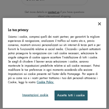
Get more details or
contact us
if you have questions
about international shipping.
La tua privacy
CAMBIA LA POSIZIONE.
Usiamo i cookie, compresi quelli dei nostri partner, per garantirti la migliore
esperienza di navigazione, analizzare il traffico sul nostro sito e, previo
consenso, mostrarti annunci personalizzati sui siti internet di terze parti e per
AQUAFITNESS SHOWER GEL
4X ACTION ANTI-PERSPIRANT
fornirti le funzionalità relative ai social media. Cliccando i pulsanti sottostanti
SPRAY
potrai proseguire la navigazione con i soli cookie necessari, selezionare le
singole categorie di cookie oppure accettare l’installazione di tutti i cookie.
Gel doccia rivitalizzante - corpo e
Deodorante Day Control ad azione 4x
capelli
Se scegli di chiudere il banner senza selezionare i cookie, saranno
mantenute le impostazioni predefinite relative ai soli cookie necessari. Potrai
4.3
0.0
modificare le tue preferenze in ogni momento accedendo alla sezione
Un formato disponibile
Un formato disponibile
Impostazioni sui cookie presente nel footer della Homepage. Per sapere di
più su come noi e i nostri partner trattiamo i tuoi dati personali attraverso i
200 ML
150 ML
Cookie, leggi la nostra
Cookie Policy.
SCOPRI DI PIÙ
SCOPRI DI PIÙ
Impostazioni cookie
Accetta tutti i cookie