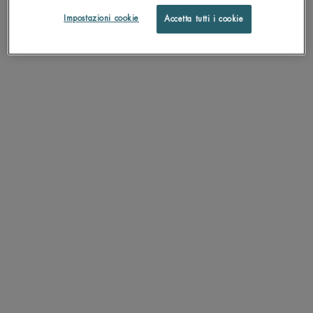
Impostazioni cookie
Accetta tutti i cookie
AQUASOURCE TOTAL EYE
LIFE PLANKTON™
REVITALIZER GEL
REGENERATING SERUM
Crema contorno occhi - borse e
Siero Viso Giornaliero per migliorare
occhiaie
10 segni dell'invecchiamento
4.8
4.9
Un formato disponibile
Seleziona un Formato
15 ML
SCOPRI DI PIÙ
SCOPRI DI PIÙ