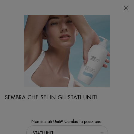
NEGOZI
Sto cercando...
Ricer
Contenuto principale
SCOPRITE I TRATTAMENTI RIGENERANTI PER LA PELLE,
GRAZIE ALLA BIOSCIENZA
Home
VISO
Sort:
PERFEZIONA
SEMBRA CHE SEI IN GLI STATI UNITI
FILTERS MENU
50 prodotti
Non in stati Uniti? Cambia la posizione.