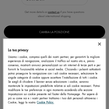
Get more details or
contact us
if you have questions
about international shipping.
CAMBIA LA POSIZIONE.
CREMA CONTORNO OCCHI
La tua privacy
BLUE PRO-RETINOL
Usiamo i cookie, compresi quelli dei nostri partner, per garantirti la migliore
ELEVATA EFFICACIA ANTIRUGHE,
esperienza di navigazione, analizzare il traffico sul nostro sito e, previo
DELICATO PER IL CONTORNO OCCHI
BE TRANSLATED
consenso, mostrarti annunci personalizzati sui siti internet di terze parti e per
4.8
fornirti le funzionalità relative ai social media. Cliccando i pulsanti sottostanti
Un formato disponibile
potrai proseguire la navigazione con i soli cookie necessari, selezionare le
singole categorie di cookie oppure accettare l’installazione di tutti i cookie.
15 ML
Se scegli di chiudere il banner senza selezionare i cookie, saranno
mantenute le impostazioni predefinite relative ai soli cookie necessari. Potrai
modificare le tue preferenze in ogni momento accedendo alla sezione
Impostazioni sui cookie presente nel footer della Homepage. Per sapere di
SCOPRI DI PIÙ
più su come noi e i nostri partner trattiamo i tuoi dati personali attraverso i
Cookie, leggi la nostra
Cookie Policy.