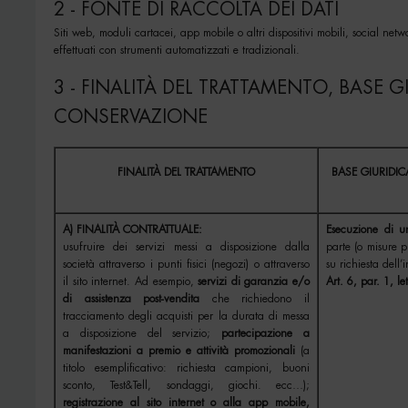
2 - FONTE DI RACCOLTA DEI DATI
Siti web, moduli cartacei, app mobile o altri dispositivi mobili, social netw
effettuati con strumenti automatizzati e tradizionali.
3 - FINALITÀ DEL TRATTAMENTO, BASE G
CONSERVAZIONE
FINALITÀ DEL TRATTAMENTO
BASE GIURIDIC
A) FINALITÀ CONTRATTUALE:
Esecuzione di un
usufruire dei servizi messi a disposizione dalla
parte (o misure p
società attraverso i punti fisici (negozi) o attraverso
su richiesta dell’i
il sito internet. Ad esempio,
servizi di garanzia e/o
Art. 6, par. 1, l
di assistenza post-vendita
che richiedono il
tracciamento degli acquisti per la durata di messa
a disposizione del servizio;
partecipazione a
manifestazioni a premio e attività promozionali
(a
titolo esemplificativo: richiesta campioni, buoni
sconto, Test&Tell, sondaggi, giochi. ecc…);
registrazione al sito internet o alla app mobile,