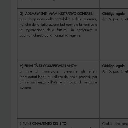
G) ADEMPIMENTI AMMINISTRATIVO-CONTABILI
–
Obbligo legale
quali la gestione della contabilità e della tesoreria,
Art. 6, par. 1, l
nonché della fatturazione (ad esempio la verifica e
la registrazione delle fatture), in conformità a
quanto richiesto dalla normativa vigente.
H) FINALITÀ DI COSMETOVIGILANZA:
Obbligo legale
al fine di monitorare, prevenire gli effetti
Art. 6, par. 1, l
indesiderati legati all’utilizzo dei nostri prodotti; per
offrire assistenza all’utente in caso di reazione
avversa.
I) FUNZIONAMENTO DEL SITO
Cookie che sono 