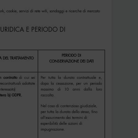
ork, cookie, servizi di rete wifi, sondaggi e ricerche di mercato
IURIDICA E PERIODO DI
PERIODO DI
A DEL TRATTAMENTO
CONSERVAZIONE DEI DATI
 contratto
di cui sei
Per tutta la durata contrattuale e,
recontrattuali adottate
dopo la cessazione, per un periodo
nteressato)
massimo di 10 anni dalla loro
ettera b) GDPR.
raccolta.
Nel caso di contenzioso giudiziale,
per tutta la durata dello stesso, fino
all’esaurimento dei termini di
esperibilità delle azioni di
impugnazione.