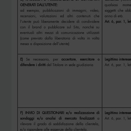
GENERATI DALL’UTENTE:
qualsiasi mome
ad esempio, pubblicazioni di immagini, video,
soggetti che ab
recensioni, valutazioni ed altri contenuti che
anno di età.
l’utente può liberamente decidere di condividere
Art. 6, par. 1, l
con il brand o pubblicare sul Sito, nonché su
eventuali altri mezzi di comunicazione utilizzati
(come previsto dalla liberatoria di volta in volta
messa a disposizione dell’utente)
E)
Se necessario, per
accertare
,
esercitare o
Legittimo interess
difendere i diritti
del Titolare in sede giudiziaria
Art. 6, par. 1, le
F) INVIO DI QUESTIONARI e/o realizzazione di
Legittimo interess
sondaggi e/o analisi di mercato finalizzati
a
Art. 6, par. 1, le
rilevare il grado di soddisfazione della clientela,
e/o rispondere alle esigenze della clientela.