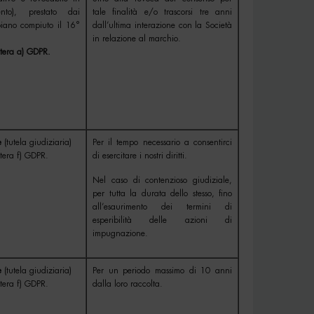
nto), prestato dai
tale finalità e/o trascorsi tre anni
biano compiuto il 16°
dall’ultima interazione con la Società
in relazione al marchio.
ettera a) GDPR.
e
(tutela giudiziaria)
Per il tempo necessario a consentirci
ttera f) GDPR.
di esercitare i nostri diritti.
Nel caso di contenzioso giudiziale,
per tutta la durata dello stesso, fino
all’esaurimento dei termini di
esperibilità delle azioni di
impugnazione.
e
(tutela giudiziaria)
Per un periodo massimo di 10 anni
ttera f) GDPR.
dalla loro raccolta.