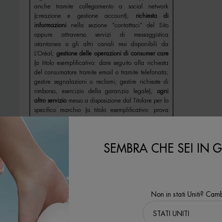
anche tramite collegamento a social network
(creazione e gestione account);
richiesta di
informazioni
nella sezione “contattaci” del Sito
oppure attraverso servizi di messaggistica
istantanea o gli altri canali resi disponibili da
L’Oréal;
gestione delle operazioni di consumer care
(a titolo esemplificativo: dare seguito alla richiesta
del consumatore tramite email o tramite telefonata;
gestire segnalazioni o reclami; gestire richieste di
rimborso, esercizio della garanzia legale);
ogni
altro servizio
messo a disposizione dal Titolare per lo
specifico marchio (a titolo esemplificativo: prova
virtuale di prodotti, quando previsto il trattamento
di dati personali; consigli di bellezza; routine di
bellezza con prodotti consigliati; consulenze online
SEMBRA CHE SEI IN GL
o telefoniche e invio di email con prodotti
consigliati durante la consulenza).
B) FINALITÀ DI MARKETING DIRETTO:
Consenso
(facolt
invio, con modalità automatizzate di contatto
qualsiasi mome
Non in stati Uniti? Camb
(email, messaggistica istantanea – ivi inclusi gli
soggetti che ab
SMS –, annunci su canali digitali, inclusi i social
anno di età.
network) e tradizionali (telefonate con operatore e
Art. 6, par. 1, l