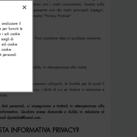
lazione forte e duratura con i nostri consumatori, basata sulla
cy e le tue scelte rappresenta uno dei nostri principali impegni.
abbiamo delineato la nostra “Privacy Promise".
, analizzare il
e per fornirti le
o ciò che facciamo.
 i soli cookie
bia chiesto di farlo. Puoi cambiare idea in qualsiasi momento.
 scegli di
 soli cookie
i cookie
 partner fidati.
i personali
uoi dati.
hieste, per quanto possibile, in ottemperanza alle nostre
onservare, come possiamo utilizzarli, le finalità per le quali li
 li teniamo al sicuro, i diritti di cui sei titolare in relazione a
rnita.
 dati personali, ci impegniamo a trattarli in ottemperanza alla
e informativa. Qualora avessi domande o dubbi in relazione al
email
dpoitalia@loreal.com
.
TA INFORMATIVA PRIVACY?