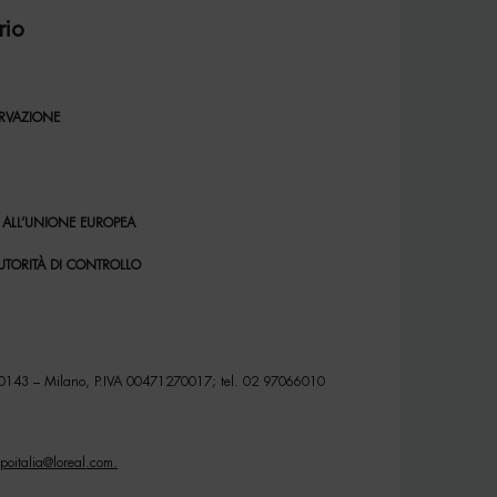
io
ERVAZIONE
I ALL’UNIONE EUROPEA
AUTORITÀ DI CONTROLLO
 20143 – Milano, P.IVA 00471270017; tel. 02 97066010
poitalia@loreal.com
.