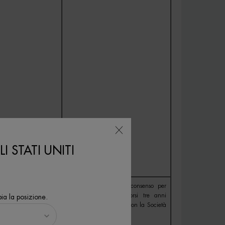
I STATI UNITI
ativo e revocabile in
Sino alla revoca del consenso per
nto), prestato dai
tale finalità e/o trascorsi tre anni
ia la posizione.
biano compiuto il 16°
dall’ultima interazione con la Società
in relazione al marchio.
ettera a) GDPR.