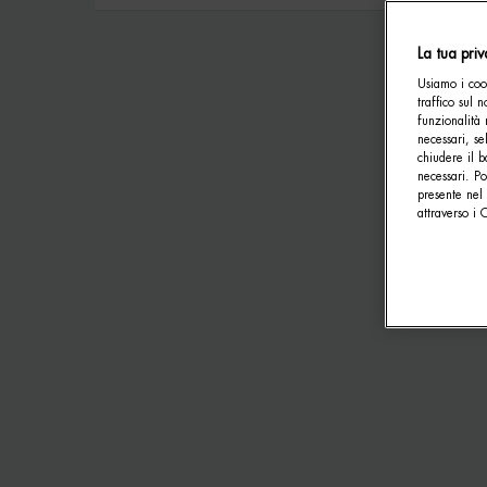
La tua pri
Usiamo i cook
traffico sul 
funzionalità 
necessari, se
chiudere il b
necessari. P
presente nel 
attraverso i 