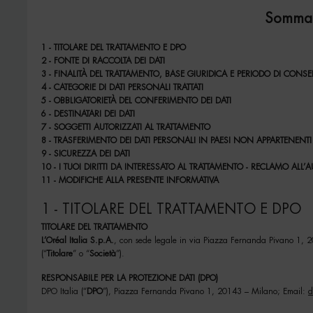
Sommar
1 - TITOLARE DEL TRATTAMENTO E DPO
2 - FONTE DI RACCOLTA DEI DATI
3 - FINALITÀ DEL TRATTAMENTO, BASE GIURIDICA E PERIODO DI CONS
4 - CATEGORIE DI DATI PERSONALI TRATTATI
5 - OBBLIGATORIETÀ DEL CONFERIMENTO DEI DATI
6 - DESTINATARI DEI DATI
7 - SOGGETTI AUTORIZZATI AL TRATTAMENTO
8 - TRASFERIMENTO DEI DATI PERSONALI IN PAESI NON APPARTENENT
9 - SICUREZZA DEI DATI
10 - I TUOI DIRITTI DA INTERESSATO AL TRATTAMENTO - RECLAMO ALL’
11 - MODIFICHE ALLA PRESENTE INFORMATIVA
1 - TITOLARE DEL TRATTAMENTO E DPO
TITOLARE DEL TRATTAMENTO
L’Oréal Italia S.p.A.
, con sede legale in via Piazza Fernanda Pivano 1,
(“
Titolare
” o “
Società
”).
RESPONSABILE PER LA PROTEZIONE DATI (DPO)
DPO Italia (“
DPO
”), Piazza Fernanda Pivano 1, 20143 – Milano; Email:
d