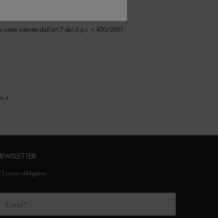
a come previsto dall’art.7 del d.p.r. n.430/2001.
m.it
EWSLETTER
*)
campi obbligatori
E-mail
*