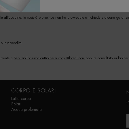
le all’acquisto, la società promotrice non ha provveduto a richiedere alcuna garanzi
 punto vendita.
ttamente a
ServizioConsumatoriBiotherm.corpit@loreal.com
oppure consultato su biother
CORPO E SOLARI
N
Latte corpo
(
Solari
Acque profumate