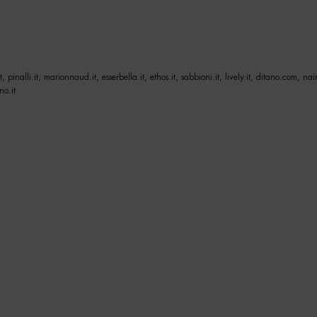
 pinalli.it, marionnaud.it, esserbella.it, ethos.it, sabbioni.it, lively.it, ditano.com, naim
no.it