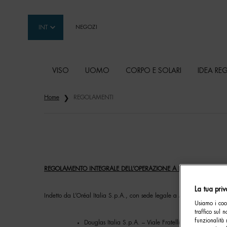
INT
NEGOZI
VISO
UOMO
CORPO E SOLARI
IDEA RE
Contenuto principale
Home
REGOLAMENTI
REGOLAMENTO INTEGRALE DELL’OPERAZIONE A PREMIO
La tua pri
Indetto da L’Oréal Italia S.p.A., con sede legale a Milano – via Pr
Usiamo i cook
traffico sul 
funzionalità 
Douglas Italia S.p.A. – Viale Fratelli Castiglioni n