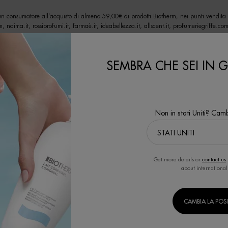
un consumatore all’acquisto di almeno 59,00€ di prodotti Biotherm, nei punti vendita a
.com, naima.it, rossiprofumi.it, farmaè.it, ideabellezza.it, allscent.it, profumeriegriffe.c
festazione soltanto in presenza all’interno dello stesso di apposita comunicazione.
SEMBRA CHE SEI IN GL
itto ad un premio e precisamente:
Non in stati Uniti? Camb
n. 1 Blue Therapy Red Algae Uplift Day nel formato da 15ml, n. 1 Blue Therapy Night n
Get more details or
contact us
about international
n valore complessivo di euro 147.000,00 (iva inclusa)
CAMBIA LA POS
amente al prodotto acquistato.