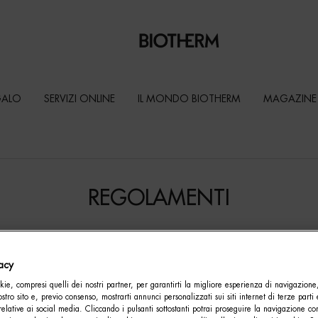
GALO
SERVIZI ONLINE
IL MONDO BIOTHERM
MAGAZINE
REGOLAMENTI
vacy
imaticcio n. 155 – C.F. e P.IVA 00471270017, in associazione con
ie, compresi quelli dei nostri partner, per garantirti la migliore esperienza di navigazione
nostro sito e, previo consenso, mostrarti annunci personalizzati sui siti internet di terze parti 
relative ai social media. Cliccando i pulsanti sottostanti potrai proseguire la navigazione con
. 8 – Milano - Partita IVA 02070451204 e Codice Fiscale 01980940835