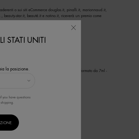
derenti o sui siti eCommerce douglas.it, pinalli.it, marionnaud.it,
om., beauty-star.it, beauté.it e notino.it, riceverà un premio come
I STATI UNITI
ia la posizione.
el formato da15ml, n. 1 Life Plankton Elixir nel formato da 7ml -
if you have questions
 shipping.
IZIONE.