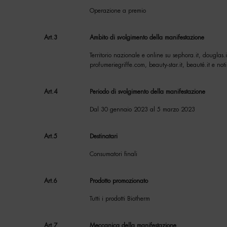
Operazione a premio
Art.3
Ambito di svolgimento della manifestazione
Territorio nazionale e online su sephora.it, douglas.it,
profumeriegriffe.com, beauty-star.it, beauté.it e noti
Art.4
Periodo di svolgimento della manifestazione
Dal 30 gennaio 2023 al 5 marzo 2023
Art.5
Destinatari
Consumatori finali
Art.6
Prodotto promozionato
Tutti i prodotti Biotherm
Art.7
Meccanica della manifestazione