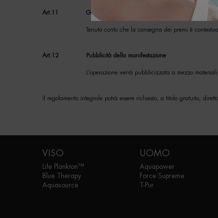
Art.11
Garanzia dei premi
Tenuto conto che la consegna dei premi è contestua
Art.12
Pubblicità della manifestazione
L’operazione verrà pubblicizzata a mezzo materiali
Il regolamento integrale potrà essere richiesto, a titolo gratuito, dire
Navigazione footer
VISO
UOMO
Life Plankton™
Aquapower
Blue Therapy
Force Supreme
Aquasource
T-Pur