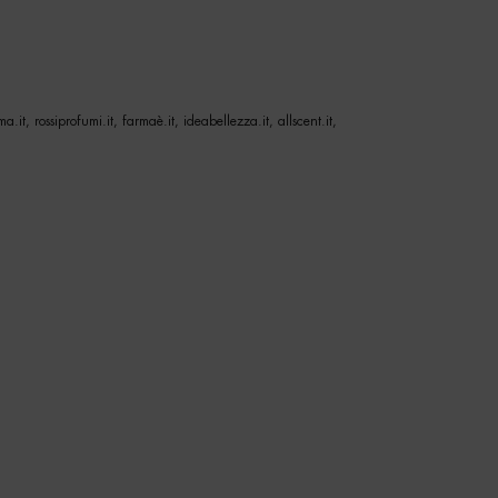
a.it, rossiprofumi.it, farmaè.it, ideabellezza.it, allscent.it,