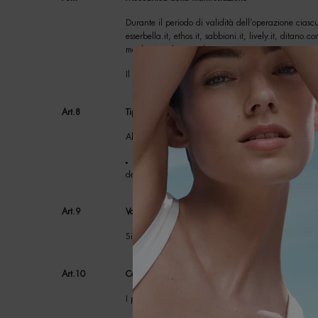
Durante il periodo di validità dell’operazione ciasc
esserbella.it, ethos.it, sabbioni.it, lively.it, ditano
meglio specificato nel successivo art. 8.
Il punto vendita sarà considerato aderente alla mani
Art.8
Tipologia e valore complessivo dei premi
All’atto dell’acquisto ciascun consumatore avrà dir
n. 1 Kit Anti-Etè Blue di Biotherm contenente: 
del valore complessivo di euro 49,00 (iva inclusa)
Art.9
Valore complessivo dei premi
Si prevede verranno assegnati n. 3.000 premi per u
Art.10
Consegna dei premi
I premi verranno consegnati agli aventi diritto unit