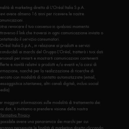
inalità di marketing diretto di L'Oréal Italia S.p.A.
evi avere almeno 16 anni per ricevere le nostre
omunicazioni.
otrai revocare il tuo consenso in qualsiasi momento
ttraverso il link che troverai in ogni comunicazione inviata o
ontattando il servizio consumatori.
'Oréal Italia S.p.A., in relazione ai prodotti e servizi
iconducibili ai marchi del Gruppo L’Oréal, tratterà i tuoi dati
ersonali per inviarti e mostrarti comunicazioni contenenti
fferte e novità relativi a prodotti e/o eventi e/o corsi di
ormazione, nonché per la realizzazione di ricerche di
ercato con modalità di contatto automatizzate (email,
essaggistica istantanea, altri canali digitali, inclusi social
edia)
er maggiori informazioni sulle modalità di trattamento dei
uoi dati, ti invitiamo a prendere visione della nostra
nformativa Privacy
.
 possibile avere una panoramica dei marchi per cui
erranno perseguite le finalità di marketing diretto
cliccando