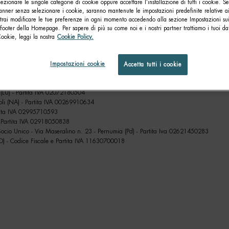
lezionare le singole categorie di cookie oppure accettare l’installazione di tutti i cookie. Se
n. 39 - Milano (MI) – Partita IVA e Codice Fiscale 08836820962
anner senza selezionare i cookie, saranno mantenute le impostazioni predefinite relative ai
di n. 19/4 – Milano (MI) - Partita IVA 13425220152
otrai modificare le tue preferenze in ogni momento accedendo alla sezione Impostazioni su
MI) -– Codice Fiscale e Partita IVA 03326110966
footer della Homepage. Per sapere di più su come noi e i nostri partner trattiamo i tuoi dat
Verona (VR) - Partita IVA 02596800231
Cookie, leggi la nostra
Cookie Policy.
nna (RA) –– Partita IVA e Codice Fiscale 00741180392
Milano (MI) - Partita IVA 07391700155
n. 18 - Fasano (BR) - Partita IVA 00651850745
Impostazioni cookie
Accetta tutti i cookie
 – Partita IVA 09571450965
 Reggio Emilia (RE) – Partita IVA 01351170350
 (LU) - Partita IVA 02072180504
oli (NA) - Partita IVA 00269910634
Partita IVA 02995710593
 - Partita IVA 02918050838
cio Unico - Via Maseralino n. 23 - Pernumia (Pd) - Partita Iva 02621450283
 (TO) - Codice Fiscale e Partita IVA 11630700018