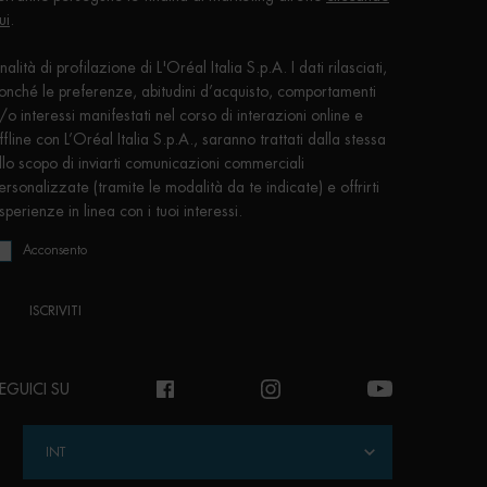
ui
.
inalità di profilazione di L'Oréal Italia S.p.A. I dati rilasciati,
onché le preferenze, abitudini d’acquisto, comportamenti
/o interessi manifestati nel corso di interazioni online e
ffline con L’Oréal Italia S.p.A., saranno trattati dalla stessa
llo scopo di inviarti comunicazioni commerciali
ersonalizzate (tramite le modalità da te indicate) e offrirti
sperienze in linea con i tuoi interessi.
Acconsento
ISCRIVITI
EGUICI SU
INT