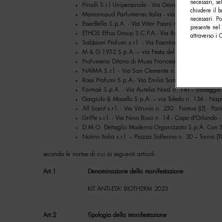
necessari, se
Pinalli S.r.l Unipersonale - Via Giovanni Boccaccio 
chiudere il b
Marionnaud Parfumeries Italia - via Riccardo Lombar
necessari. P
EsserBella S.p.A. - Via Vittor Pisani n. 20 - Milano (
presente nel 
ETHOS Ethos Group S.C.P.A.- Via Roveggia n. 124 – 
attraverso i 
Sabbioni Profumi s.r.l. - Via Faentina n. 118 - Rave
M & G 1952 S.p.A. – via Festa del Perdono n. 10 – 
Profumeria Ditano di Musa Francesca - Piazza Ciaia 
NAÏMA S.r.l. - Via San Clemente n. 1 – Milano (MI)
Rossi Profumi S.p.A.- Via Emilia Santo Stefano n. 9 -
Farmaè S.p.A. - Via Aurelia Nord n. 141 - Viareggio
Gargiulo & Maiello S.p.A. – via Toledo n. 156 - Nap
All Scent s.r.l. - Via Vitruvio n. 250 - Formia (LT) - 
Griffe s.r.l. - Via Nino Bixio n. 14 - Capo d'Orlando
D.M.O. Dettaglio Moderno Organizzato S.p.A. Con So
Notino Italia s.r.l. – Piazza Solferino n. 20 – Torino
secondo le norme di cui ai seguenti articoli.
Art.1
Denominazione della manifestazione
KIT ANTI-ETA' BIOTHERM 2023
Art.2
Tipologia della manifestazione