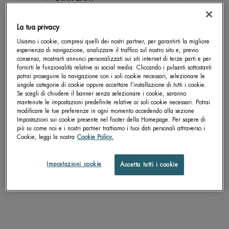
Get more details or
contact us
if you have questions
La tua privacy
about international shipping.
Usiamo i cookie, compresi quelli dei nostri partner, per garantirti la migliore
esperienza di navigazione, analizzare il traffico sul nostro sito e, previo
consenso, mostrarti annunci personalizzati sui siti internet di terze parti e per
CAMBIA LA POSIZIONE.
fornirti le funzionalità relative ai social media. Cliccando i pulsanti sottostanti
potrai proseguire la navigazione con i soli cookie necessari, selezionare le
singole categorie di cookie oppure accettare l’installazione di tutti i cookie.
Se scegli di chiudere il banner senza selezionare i cookie, saranno
ANTI-FEU DU RASOIR
AFTER SHAVE EMULSION
mantenute le impostazioni predefinite relative ai soli cookie necessari. Potrai
modificare le tue preferenze in ogni momento accedendo alla sezione
Impostazioni sui cookie presente nel footer della Homepage. Per sapere di
Dopobarba lenitivo per pelli normali
Émulsion après-rasage apaisante sans
più su come noi e i nostri partner trattiamo i tuoi dati personali attraverso i
alcool, pour peau sèche
Cookie, leggi la nostra
Cookie Policy.
4.6
5.0
Un formato disponibile
Un formato disponibile
Impostazioni cookie
Accetta tutti i cookie
100 ML
75 ML
SCOPRI DI PIÙ
SCOPRI DI PIÙ