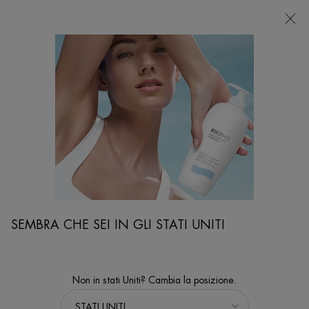
NEGOZI
Sto cercando...
Ricer
Contenuto principale
Sun Collection Cura
...
CORPO E SOLARI
LINEA
Sort:
PERFEZIONA
FILTERS MENU
10 prodotti
SEMBRA CHE SEI IN GLI STATI UNITI
Non in stati Uniti? Cambia la posizione.