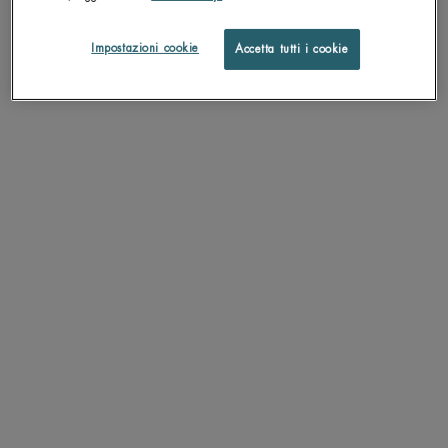
Impostazioni cookie
Accetta tutti i cookie
WATERLOVER SUN MILK SPF
WATERLOVER SUN MIST SPF 30
50+
Latte Solare SPF 50+ per viso e corpo
Protezione Solare Spray invisibile con
SPF 30 contro i raggi UV
5.0
5.0
Un formato disponibile
Un formato disponibile
200 ML
200 ML
SCOPRI DI PIÙ
SCOPRI DI PIÙ