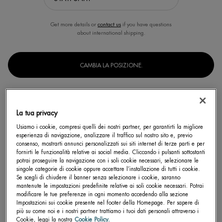
Get more details or
contact us
if you have questions
about international shipping.
WATERLOVER HYDRATING SUN
WATERLOVER HYDRATING SUN
CAMBIA LA POSIZIONE.
MILK SPF 50
MILK SPF 30
SPF 50+ - Protezione molto alta
SPF 30 - Protezione alta.
4.5
5.0
La tua privacy
Un formato disponibile
Un formato disponibile
Usiamo i cookie, compresi quelli dei nostri partner, per garantirti la migliore
200 ML
200 ML
esperienza di navigazione, analizzare il traffico sul nostro sito e, previo
consenso, mostrarti annunci personalizzati sui siti internet di terze parti e per
fornirti le funzionalità relative ai social media. Cliccando i pulsanti sottostanti
potrai proseguire la navigazione con i soli cookie necessari, selezionare le
SCOPRI DI PIÙ
SCOPRI DI PIÙ
singole categorie di cookie oppure accettare l’installazione di tutti i cookie.
Se scegli di chiudere il banner senza selezionare i cookie, saranno
mantenute le impostazioni predefinite relative ai soli cookie necessari. Potrai
modificare le tue preferenze in ogni momento accedendo alla sezione
Impostazioni sui cookie presente nel footer della Homepage. Per sapere di
più su come noi e i nostri partner trattiamo i tuoi dati personali attraverso i
Cookie, leggi la nostra
Cookie Policy.