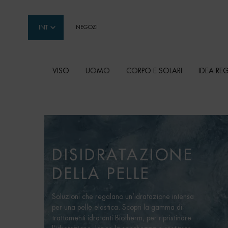
INT
NEGOZI
VISO
UOMO
CORPO E SOLARI
IDEA RE
Contenuto principale
DISIDRATAZIONE
DELLA PELLE
Soluzioni che regalano un’idratazione intensa
per una pelle elastica. Scopri la gamma di
trattamenti idratanti Biotherm, per ripristinare