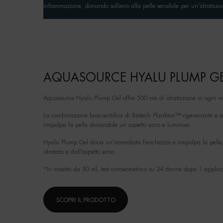
infiammazione, donando sollievo alla pelle sensibile per un’idratazi
AQUASOURCE HYALU PLUMP G
Aquasource Hyalu Plump Gel offre 500 ore di idratazione in ogni va
La combinazione bioscientifica di Biotech Plankton™ rigenerante e a
rimpolpa la pelle donandole un aspetto sano e luminoso.
Hyalu Plump Gel dona un’immediata freschezza e rimpolpa la pelle,
idratata e dall'aspetto sano.
*In vasetto da 50 ml, test corneometrico su 24 donne dopo 1 applic
SCOPRI IL PRODOTTO