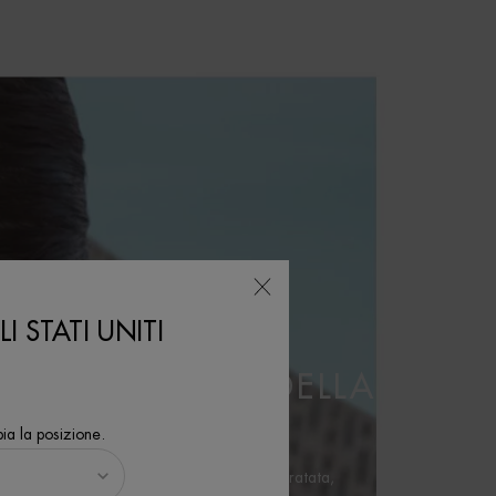
I STATI UNITI
TICE PER
L’IDRATAZIONE DELLA
ia la posizione.
tri prodotti migliori per mantenere la pelle idratata,