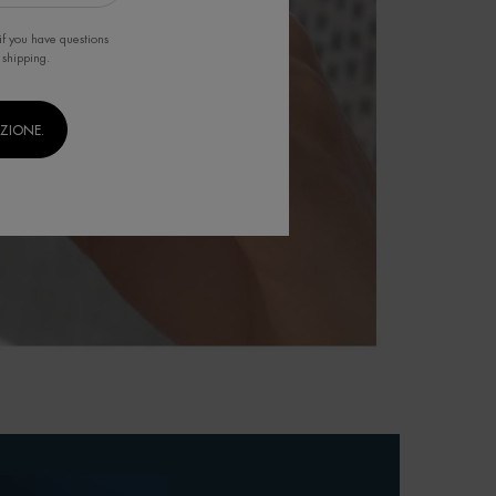
if you have questions
 shipping.
IZIONE.