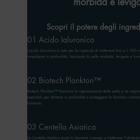
morbida e leviga
Scopri il potere degli ingred
01 Acido Ialuronico
L’acido ialuronico è noto per la capacità di trattenere fino a 1.000 v
rimpolpare in profondità, lasciando la pelle morbida, levigata e lum
02 Biotech Plankton™
Biotech Plankton™ favorisce la rigenerazione della pelle e ne migliora
essenziali per idratare in profondità e proteggere la barriera cutane
luminosa.
03 Centella Asiatica
La Centella Asiatica aiuta la barriera cutanea a trattenere l’idrataz