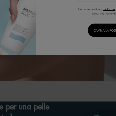
elastica e sana per tutto il giorno.
Get more details or
contact us
about international
SCOPRI DI PIÙ
CAMBIA LA POS
ve per una pelle