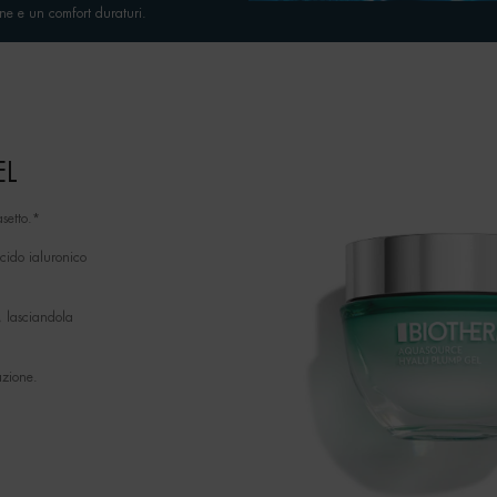
one e un comfort duraturi.
EL
setto.*
cido ialuronico
 lasciandola
azione.