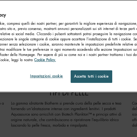
vacy
ie, compresi quelli dei nostri partner, per garantirti la migliore esperienza di navigazione
nostro sito e, previo consenso, mostrarti annunci personalizzati sui siti internet di terze parti 
relative ai social media. Cliccando i pulsanti sottostanti potrai proseguire la navigazione con
lezionare le singole categorie di cookie oppure accettare l’installazione di tutti i cookie. Se
anner senza selezionare i cookie, saranno mantenute le impostazioni predefinite relative ai
otrai modificare le tue preferenze in ogni momento accedendo alla sezione Impostazioni su
footer della Homepage. Per sapere di più su come noi e i nostri partner trattiamo i tuoi dat
AZIONE IN PROFONDITÀ PER OGNI TIPO DI
Cookie, leggi la nostra
Cookie Policy.
impolpare la pelle e trattenere l’idratazione con formule idratanti avanzat
Impostazioni cookie
Accetta tutti i cookie
TIPI DI PELLE
o a
La gamma idratante Biotherm si prende cura della pelle secca e tesa
Con
e
fornendo un’idratazione intensa con ingredienti lenitivi. I prodotti
del
Aquasource sono arricchiti con Biotech Plankton™ e principi attivi di
ic
origine naturale, che contribuiscono a ripristinare l’equilibrio idrico
off
lasciando la pelle fresca, morbida e rimpolpata.
dal