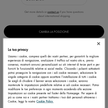
Get more details or
contact us
if you have questions
about international shipping.
CAMBIA LA POSIZIONE.
AQUASOURCE+ ELECTROLYTE
La tua privacy
DEWY GEL 100H
Usiamo i cookie, compresi quelli dei nostri partner, per garantirti la migliore
Offre 100H di idratazione e riempie
esperienza di navigazione, analizzare il traffico sul nostro sito e, previo
visibilmente le linee sottili in solo 1 ora
con un leggero gel idratante
consenso, mostrarti annunci personalizzati sui siti internet di terze parti e per
0.0
arricchito con elettroliti.
fornirti le funzionalità relative ai social media. Cliccando i pulsanti sottostanti
Seleziona un Formato
potrai proseguire la navigazione con i soli cookie necessari, selezionare le
singole categorie di cookie oppure accettare l’installazione di tutti i cookie.
Se scegli di chiudere il banner senza selezionare i cookie, saranno
mantenute le impostazioni predefinite relative ai soli cookie necessari. Potrai
modificare le tue preferenze in ogni momento accedendo alla sezione
Impostazioni sui cookie presente nel footer della Homepage. Per sapere di
SCOPRI DI PIÙ
più su come noi e i nostri partner trattiamo i tuoi dati personali attraverso i
Cookie, leggi la nostra
Cookie Policy.