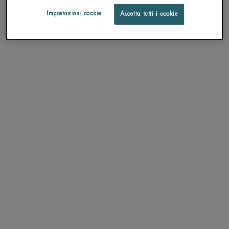
Impostazioni cookie
Accetta tutti i cookie
UV DEFENSE CITY+ ULTRA
AQUAPOWER COMFORT GEL
LIGHT TEXTURE
Fluido ad alta protezione
Trattamento oligotermale ultra-
idratante. Anti secchezza.
0.0
4.9
Un size disponibile
Un formato disponibile
30ML
75 ML
SCOPRI DI PIÙ
SCOPRI DI PIÙ