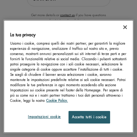
Get more details or
contact us
if you have questions
about international shipping.
La tua privacy
AQUA BOUNCE SUPER
CAMBIA LA POSIZIONE.
Usiamo i cookie, compresi quelli dei nostri partner, per garantirti la migliore
CONCENTRATO
esperienza di navigazione, analizzare il traffico sul nostro sito e, previo
Idratante con Acido Ialuronico
consenso, mostrarti annunci personalizzati sui siti internet di terze parti e per
fornirti le funzionalità relative ai social media. Cliccando i pulsanti sottostanti
potrai proseguire la navigazione con i soli cookie necessari, selezionare le
4.7
singole categorie di cookie oppure accettare l’installazione di tutti i cookie.
Un formato disponibile
Se scegli di chiudere il banner senza selezionare i cookie, saranno
50 ML
mantenute le impostazioni predefinite relative ai soli cookie necessari. Potrai
modificare le tue preferenze in ogni momento accedendo alla sezione
Impostazioni sui cookie presente nel footer della Homepage. Per sapere di
più su come noi e i nostri partner trattiamo i tuoi dati personali attraverso i
SCOPRI DI PIÙ
Cookie, leggi la nostra
Cookie Policy.
Impostazioni cookie
Accetta tutti i cookie