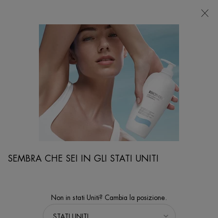
NEGOZI
Sto cercando...
Ricer
Contenuto principale
Rughe sottili e rimpolpamento
...
VISO
ESIGENZA
Sort:
PERFEZIONA
FILTERS MENU
4 prodotti
SEMBRA CHE SEI IN GLI STATI UNITI
Non in stati Uniti? Cambia la posizione.