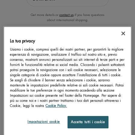
Get more details or
contact us
if you have questions
about international shipping.
CAMBIA LA POSIZIONE.
La tua privacy
Usiamo i cookie, compresi quelli dei nostri partner, per garantirti la migliore
esperienza di navigazione, analizzare il traffico sul nostro sito e, previo
DAY CONTROL 48H
4X ACTION ANTI-PERSPIRANT
consenso, mostrarti annunci personalizzati sui siti internet di terze parti e per
PROTECTION
SPRAY
fornirti le funzionalità relative ai social media. Cliccando i pulsanti sottostanti
ANTIPERSPIRANT 75ML
potrai proseguire la navigazione con i soli cookie necessari, selezionare le
Antitranspirante non-stop
Deodorante Day Control ad azione 4x
singole categorie di cookie oppure accettare l’installazione di tutti i cookie.
Se scegli di chiudere il banner senza selezionare i cookie, saranno
0.0
0.0
mantenute le impostazioni predefinite relative ai soli cookie necessari. Potrai
Un size disponibile
Un formato disponibile
modificare le tue preferenze in ogni momento accedendo alla sezione
Impostazioni sui cookie presente nel footer della Homepage. Per sapere di
ROLL-ON 75ML
150 ML
più su come noi e i nostri partner trattiamo i tuoi dati personali attraverso i
Cookie, leggi la nostra
Cookie Policy.
SCOPRI DI PIÙ
SCOPRI DI PIÙ
Impostazioni cookie
Accetta tutti i cookie