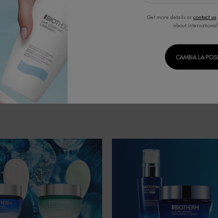
Get more details or
contact us
ATARE LA PELLE DEL CORPO –
CAUSE E RISPOSTE PER LE MANI 
about international
M
SCREPOLATE
ERM
Creation Date:
1 May 2023
Con Biotherm
Creation Date:
01 Giu 2
CAMBIA LA POS