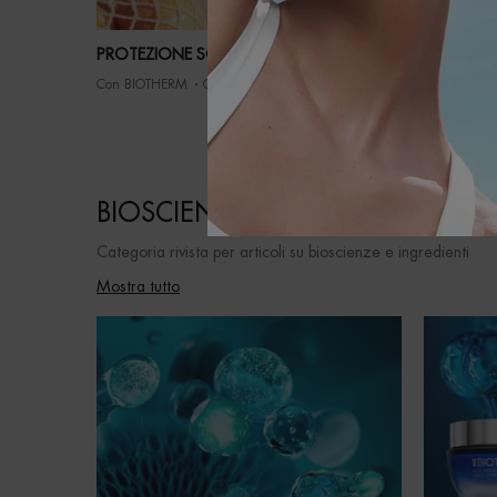
PROTEZIONE SOLARE COME FUNZIONA
COME IDR
BIOTHER
Con BIOTHERM
Creation Date:
16 Dic 2022
Con BIOTH
BIOSCIENZE E INGREDIENTI
Categoria rivista per articoli su bioscienze e ingredienti
Mostra tutto