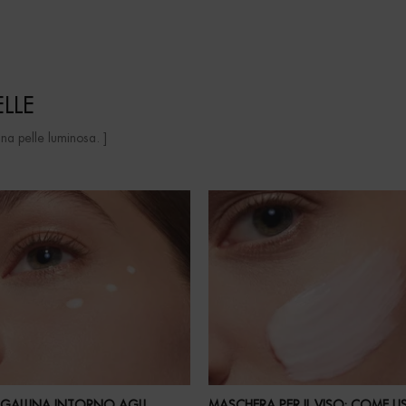
ELLE
una pelle luminosa. ]
 GALLINA INTORNO AGLI
MASCHERA PER IL VISO: COME U