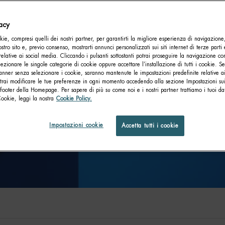
P
vacy
N
ie, compresi quelli dei nostri partner, per garantirti la migliore esperienza di navigazione
nostro sito e, previo consenso, mostrarti annunci personalizzati sui siti internet di terze parti 
relative ai social media. Cliccando i pulsanti sottostanti potrai proseguire la navigazione con
Prot
lezionare le singole categorie di cookie oppure accettare l’installazione di tutti i cookie. Se
anner senza selezionare i cookie, saranno mantenute le impostazioni predefinite relative ai
acqua
otrai modificare le tue preferenze in ogni momento accedendo alla sezione Impostazioni su
nost
footer della Homepage. Per sapere di più su come noi e i nostri partner trattiamo i tuoi dat
Cookie, leggi la nostra
Cookie Policy.
Impostazioni cookie
Accetta tutti i cookie