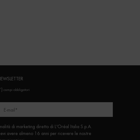
EWSLETTER
*)
campi obbligatori
E-mail
*
inalità di marketing diretto di L'Oréal Italia S.p.A.
evi avere almeno 16 anni per ricevere le nostre