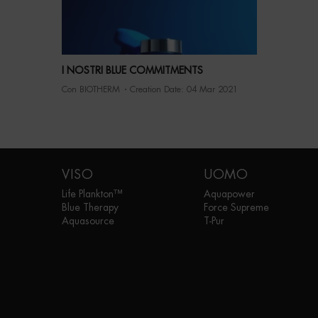
I NOSTRI BLUE COMMITMENTS
Con BIOTHERM
Creation Date:
04 Mar 2021
Navigazione footer
VISO
UOMO
Life Plankton™
Aquapower
Blue Therapy
Force Supreme
Aquasource
T-Pur