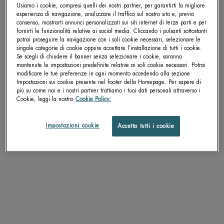
Usiamo i cookie, compresi quelli dei nostri partner, per garantirti la migliore
esperienza di navigazione, analizzare il traffico sul nostro sito e, previo
consenso, mostrarti annunci personalizzati sui siti internet di terze parti e per
Get more details or
contact us
if you have questions
fornirti le funzionalità relative ai social media. Cliccando i pulsanti sottostanti
about international shipping.
potrai proseguire la navigazione con i soli cookie necessari, selezionare le
singole categorie di cookie oppure accettare l’installazione di tutti i cookie.
Se scegli di chiudere il banner senza selezionare i cookie, saranno
mantenute le impostazioni predefinite relative ai soli cookie necessari. Potrai
CAMBIA LA POSIZIONE.
modificare le tue preferenze in ogni momento accedendo alla sezione
Impostazioni sui cookie presente nel footer della Homepage. Per sapere di
più su come noi e i nostri partner trattiamo i tuoi dati personali attraverso i
BIOSOURCE HYDRATING &
BIOSOURCE HYDRATING &
Cookie, leggi la nostra
Cookie Policy.
TONIFYING TONER (PELLE
SOFTENING TONER (PELLE
NORMALE)
SECCA)
Tonico rinvigorente anti-inquinamento
Tonico addolcente anti-inquinamento -
Impostazioni cookie
Accetta tutti i cookie
- Pelli normali e miste
Pelli secche
4.7
4.5
Seleziona un Formato
Seleziona un Formato
SCOPRI DI PIÙ
SCOPRI DI PIÙ