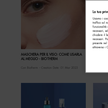
La tua pri
Usiamo i cook
traffico sul 
funzionalità 
necessari, se
chiudere il b
necessari. P
presente nel 
attraverso i 
MASCHERA PER IL VISO: COME USARLA
PELLE S
AL MEGLIO - BIOTHERM
SCOPRIR
Con Biotherm
Creation Date:
01 Mar 2023
Con Biothe