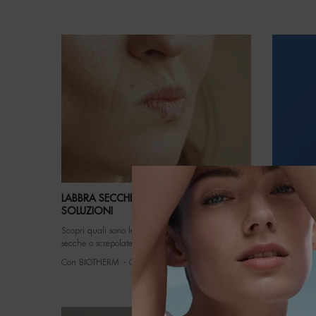
LABBRA SECCHE SCREPOLATE RIMEDI E
COME ST
SOLUZIONI
PER UNA 
Scopri quali sono le cause più comuni per labbra
Con BIOTH
secche o screpolate ed individua la soluzione
ideale per mantenerle idratate correttamente in
Con BIOTHERM
Creation Date:
3 Dec 2022
ogni stagione.