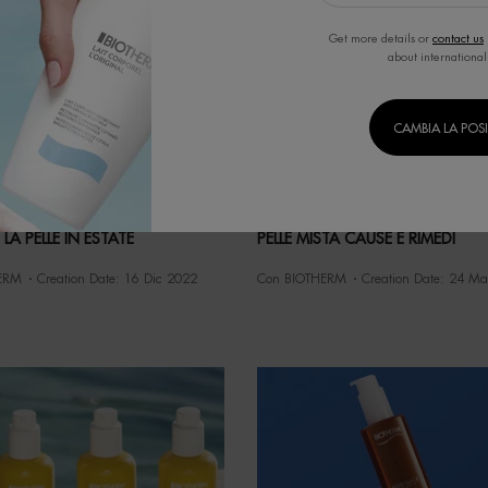
Get more details or
contact us
about international
CAMBIA LA POS
LA PELLE IN ESTATE
PELLE MISTA CAUSE E RIMEDI
ERM
Creation Date:
16 Dic 2022
Con BIOTHERM
Creation Date:
24 Ma