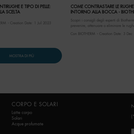
TIRUGHE E TIPO DI PELLE:
COME CONTRASTARE LE RUGHE
LA SCELTA
INTORNO ALLA BOCCA - BIOT
Scopri i consigli degli esperti di Biother
ERM
Creation Date:
1 Jul 2023
prevenire, attenuare o eliminare le rugh
espressione dalla zona intorno alla bocc
Con BIOTHERM
Creation Date:
3 Dec
MOSTRA DI PIÙ
CORPO E SOLARI
N
Latte corpo
(
Solari
Acque profumate