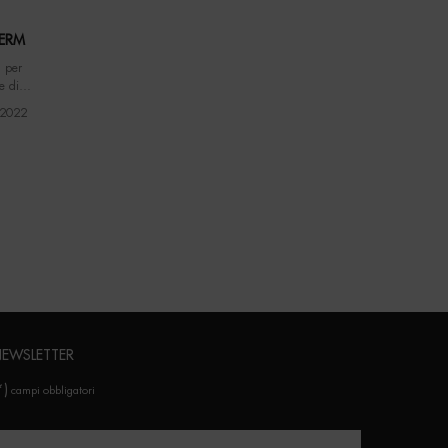
HERM
m per
e di
a.
 2022
EWSLETTER
*)
campi obbligatori