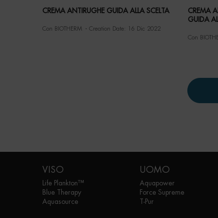
CREMA ANTIRUGHE GUIDA ALLA SCELTA
CREMA AN
GUIDA AL
Con BIOTHERM
Creation Date:
16 Dic 2022
Con BIOTH
Navigazione footer
VISO
UOMO
Life Plankton™
Aquapower
Blue Therapy
Force Supreme
Aquasource
T-Pur