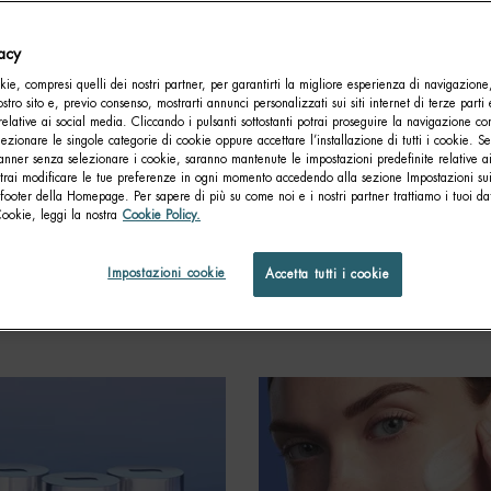
vacy
ie, compresi quelli dei nostri partner, per garantirti la migliore esperienza di navigazione
nostro sito e, previo consenso, mostrarti annunci personalizzati sui siti internet di terze parti 
relative ai social media. Cliccando i pulsanti sottostanti potrai proseguire la navigazione con
lezionare le singole categorie di cookie oppure accettare l’installazione di tutti i cookie. Se
anner senza selezionare i cookie, saranno mantenute le impostazioni predefinite relative ai
otrai modificare le tue preferenze in ogni momento accedendo alla sezione Impostazioni su
footer della Homepage. Per sapere di più su come noi e i nostri partner trattiamo i tuoi dat
Cookie, leggi la nostra
Cookie Policy.
ECCA O GRASSA? ECCO COME
MACCHIE SULLA PELLE: CAUSE E
LO
PRODOTTI SPECIFICI
Impostazioni cookie
Accetta tutti i cookie
rm
Creation Date:
01 Giu 2023
Con Biotherm
Creation Date:
02 Sep 