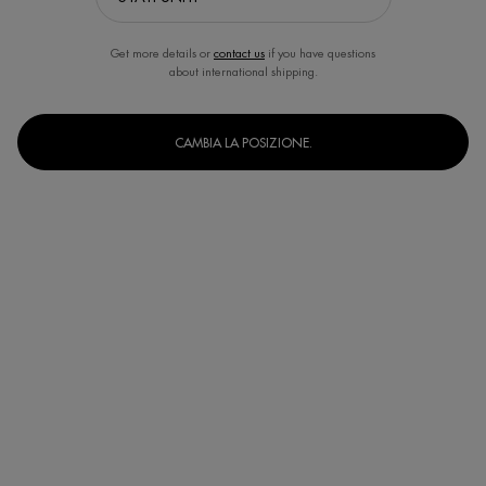
Get more details or
contact us
if you have questions
about international shipping.
CAMBIA LA POSIZIONE.