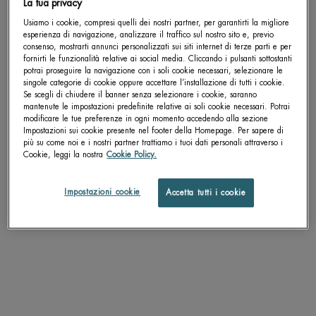
La tua privacy
Usiamo i cookie, compresi quelli dei nostri partner, per garantirti la migliore
[ 100H DI IDRATAZIONE*,
esperienza di navigazione, analizzare il traffico sul nostro sito e, previo
RIEMPIE LE LINEE SOTTILI
consenso, mostrarti annunci personalizzati sui siti internet di terze parti e per
IN 1 ORA** ]
fornirti le funzionalità relative ai social media. Cliccando i pulsanti sottostanti
potrai proseguire la navigazione con i soli cookie necessari, selezionare le
*Test strumentale ** Valutazione clinica su 40 soggetti
singole categorie di cookie oppure accettare l’installazione di tutti i cookie.
Se scegli di chiudere il banner senza selezionare i cookie, saranno
Non è un siero. Non è un tonico. Non è una
mantenute le impostazioni predefinite relative ai soli cookie necessari. Potrai
crema. È il trattamento viso per un boost di
modificare le tue preferenze in ogni momento accedendo alla sezione
Impostazioni sui cookie presente nel footer della Homepage. Per sapere di
idratazione post-allenamento. Proprio come il
più su come noi e i nostri partner trattiamo i tuoi dati personali attraverso i
primo sorso d'acqua rinfrescante dopo una lunga
Cookie, leggi la nostra
Cookie Policy.
corsa, AQUASOURCE+ Electrolyte Dewy Gel
100H, applicato sulla pelle, offre fino a 100 ore di
idratazione a lunga durata¹, contribuendo a
Impostazioni cookie
Accetta tutti i cookie
levigare visibilmente le linee sottili in appena 1
ora².
¹Test strumentale su 24 soggetti. ²Valutazione clinica su 40s oggetti
dopo 1 ora.
SCOPRI