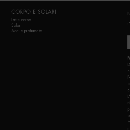
CORPO E SOLARI
N
Latte corpo
(
Solari
Acque profumate
F
D
c
P
a
c
L
r
p
o
f
m