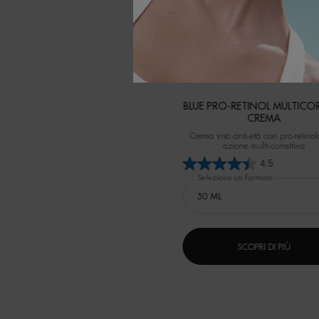
BLUE PRO-RETINOL MULTICO
CREMA
Crema viso anti-età con pro-retino
azione multi-correttiva
4.5
Seleziona un Formato
SCOPRI DI PIÙ