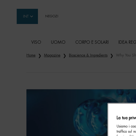
INT
NEGOZI
VISO
UOMO
CORPO E SOLARI
IDEA RE
Contenuto principale
Home
Magazine
Bioscience & Ingredients
Why You Sho
La tua pri
Usiamo i cook
traffico sul 