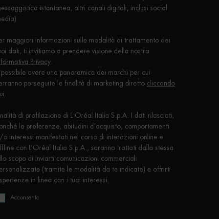
essaggistica istantanea, altri canali digitali, inclusi social
edia)
er maggiori informazioni sulle modalità di trattamento dei
uoi dati, ti invitiamo a prendere visione della nostra
nformativa Privacy
.
 possibile avere una panoramica dei marchi per cui
erranno perseguite le finalità di marketing diretto
cliccando
ui
.
inalità di profilazione di L'Oréal Italia S.p.A. I dati rilasciati,
onché le preferenze, abitudini d’acquisto, comportamenti
/o interessi manifestati nel corso di interazioni online e
ffline con L’Oréal Italia S.p.A., saranno trattati dalla stessa
llo scopo di inviarti comunicazioni commerciali
ersonalizzate (tramite le modalità da te indicate) e offrirti
sperienze in linea con i tuoi interessi.
Acconsento