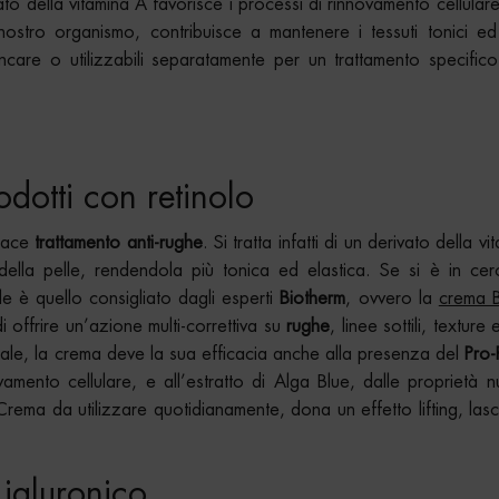
ato della vitamina A favorisce i processi di rinnovamento cellular
ostro organismo, contribuisce a mantenere i tessuti tonici ed e
kincare o utilizzabili separatamente per un trattamento specifi
dotti con retinolo
icace
trattamento anti-rughe
. Si tratta infatti di un derivato della v
della pelle, rendendola più tonica ed elastica. Se si è in cer
le è quello consigliato dagli esperti
Biotherm
, ovvero la
crema B
di offrire un’azione multi-correttiva su
rughe
, linee sottili, texture 
turale, la crema deve la sua efficacia anche alla presenza del
Pro-
vamento cellulare, e all’estratto di Alga Blue, dalle proprietà nu
. Crema da utilizzare quotidianamente, dona un effetto lifting, las
 ialuronico