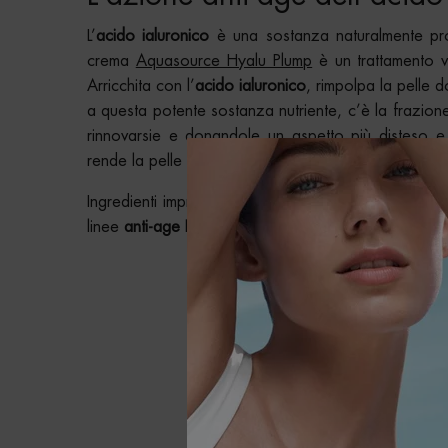
L’
acido ialuronico
è una sostanza naturalmente prod
crema
Aquasource Hyalu Plump
è un trattamento vi
Arricchita con l’
acido ialuronico
, rimpolpa la pelle 
a questa potente sostanza nutriente, c’è la frazion
rinnovarsie e donandole un aspetto più disteso 
rende la pelle visibilmente rimpolpata, idratata e lumi
Ingredienti imprescindibili per un trattamento
anti-rug
linee
anti-age Biotherm
, pensate specificatamente pe
PRO
NOVITÀ