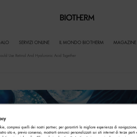
GALO
SERVIZI ONLINE
IL MONDO BIOTHERM
MAGAZINE
uld Use Retinol And Hyaluronic Acid Together
vacy
ie, compresi quelli dei nostri partner, per garantirti la migliore esperienza di navigazione
nostro sito e, previo consenso, mostrarti annunci personalizzati sui siti internet di terze parti 