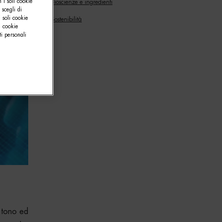
 i soli cookie
Bioscienze e ingredienti
 scegli di
 soli cookie
Sostenibilità
i cookie
i personali
e tono ed