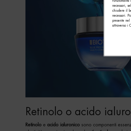
funzionalità 
necessari, se
chiudere il b
necessari. P
presente nel 
attraverso i 
Retinolo o acido ialur
Retinolo
e
acido ialuronico
sono componenti essenzia