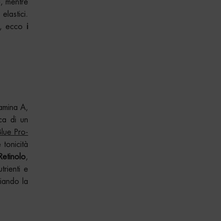
e, mentre
lastici.
co, ecco
i
itamina A,
ca di un
lue Pro-
e tonicità
Retinolo
,
trienti e
ciando la