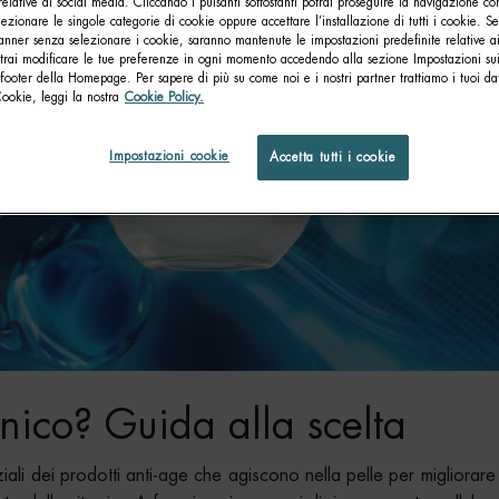
relative ai social media. Cliccando i pulsanti sottostanti potrai proseguire la navigazione con
lezionare le singole categorie di cookie oppure accettare l’installazione di tutti i cookie. Se
anner senza selezionare i cookie, saranno mantenute le impostazioni predefinite relative ai
otrai modificare le tue preferenze in ogni momento accedendo alla sezione Impostazioni su
footer della Homepage. Per sapere di più su come noi e i nostri partner trattiamo i tuoi dat
Cookie, leggi la nostra
Cookie Policy.
Impostazioni cookie
Accetta tutti i cookie
onico? Guida alla scelta
li dei prodotti anti-age che agiscono nella pelle per migliorar