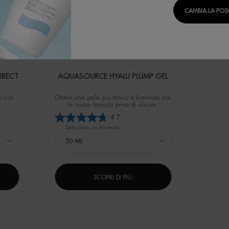
CAMBIA LA POS
RRECT
AQUASOURCE HYALU PLUMP GEL
lo con
Ottieni una pelle più tonica e luminosa con
la nostra formula priva di siliconi.
Il 92% delle donne nota una pelle più
4.7
idratata* *test di autovalutazione su 50
donne, dopo 10 giorni.
Seleziona un Formato
SCOPRI DI PIÙ