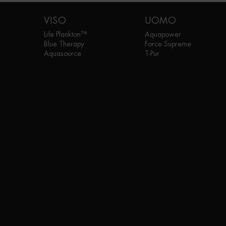
Navigazione footer
VISO
UOMO
Life Plankton™
Aquapower
Blue Therapy
Force Supreme
Aquasource
T-Pur