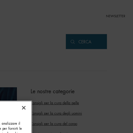
NEWSLETTER
CERCA
Le nostre categorie
Consigli per la cura della pelle
Consigli per la cura degli uomini
, analizzare il
Consigli per la cura del corpo
e per fornirti le