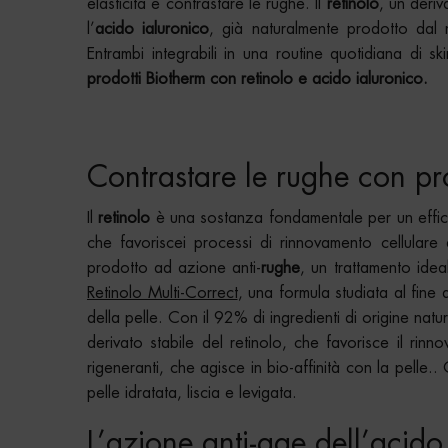
elasticità e contrastare le rughe. Il
retinolo
, un deriv
l’
acido ialuronico
, già naturalmente prodotto dal n
Entrambi integrabili in una routine quotidiana di s
prodotti Biotherm con retinolo e acido ialuronico.
Contrastare le rughe con pro
Il
retinolo
è una sostanza fondamentale per un eff
che favoriscei processi di rinnovamento cellulare 
prodotto ad azione anti-
rughe
, un trattamento idea
Retinolo Multi-Correct
, una formula studiata al fine 
della pelle. Con il 92% di ingredienti di origine na
derivato stabile del retinolo, che favorisce il rinno
rigeneranti, che agisce in bio-affinità con la pelle.
pelle idratata, liscia e levigata.
L’azione anti-age dell’acido