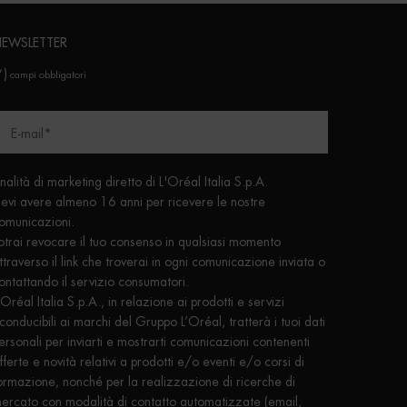
EWSLETTER
*)
campi obbligatori
E-mail
*
inalità di marketing diretto di L'Oréal Italia S.p.A.
evi avere almeno 16 anni per ricevere le nostre
omunicazioni.
otrai revocare il tuo consenso in qualsiasi momento
ttraverso il link che troverai in ogni comunicazione inviata o
ontattando il servizio consumatori.
'Oréal Italia S.p.A., in relazione ai prodotti e servizi
iconducibili ai marchi del Gruppo L’Oréal, tratterà i tuoi dati
ersonali per inviarti e mostrarti comunicazioni contenenti
fferte e novità relativi a prodotti e/o eventi e/o corsi di
ormazione, nonché per la realizzazione di ricerche di
ercato con modalità di contatto automatizzate (email,