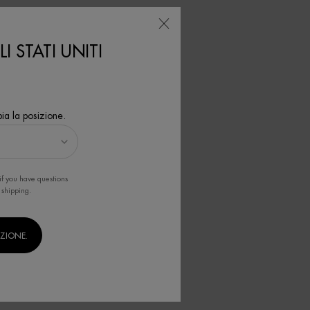
I STATI UNITI
fetti per
ia la posizione.
 idrata la
dratata e
if you have questions
 shipping.
IZIONE.
liature.
azione