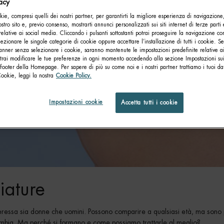
vacy
ie, compresi quelli dei nostri partner, per garantirti la migliore esperienza di navigazione
nostro sito e, previo consenso, mostrarti annunci personalizzati sui siti internet di terze parti 
relative ai social media. Cliccando i pulsanti sottostanti potrai proseguire la navigazione con
lezionare le singole categorie di cookie oppure accettare l’installazione di tutti i cookie. Se
anner senza selezionare i cookie, saranno mantenute le impostazioni predefinite relative ai
otrai modificare le tue preferenze in ogni momento accedendo alla sezione Impostazioni su
footer della Homepage. Per sapere di più su come noi e i nostri partner trattiamo i tuoi dat
Cookie, leggi la nostra
Cookie Policy.
Impostazioni cookie
Accetta tutti i cookie
iature
ressa sia donne che uomini. Possono comparire a qualsiasi età, ma sono 
ambia. Ma perché si formano e come possiamo trattarle al meglio?