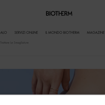
GALO
SERVIZI ONLINE
IL MONDO BIOTHERM
MAGAZINE
Trattare Le Smagliature