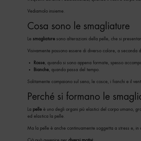
Vediamolo insieme.
Cosa sono le smagliature
Le
smagliature
sono alterazioni della pelle, che si presentan
Visivamente possono essere di diverso colore, a seconda de
Rosse
, quando si sono appena formate, spesso accompa
Bianche
, quando passa del tempo.
Solitamente compaiono sul seno, le cosce, i fianchi e il vent
Perché si formano le smagli
La
pelle
è uno degli organi più elastici del corpo umano, gra
ed elastica la pelle.
Ma la pelle è anche continuamente soggetta a stress e, in a
Ciò può avvenire per
diversi motivi
: