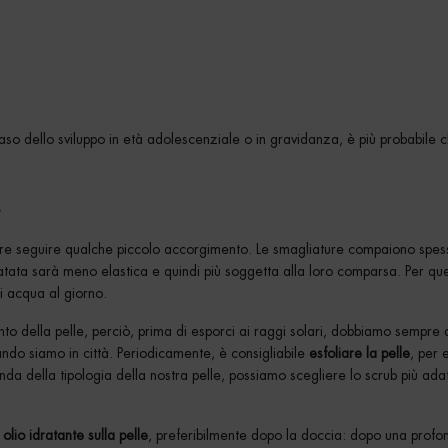
o dello sviluppo in età adolescenziale o in gravidanza, è più probabile c
e
orre seguire qualche piccolo accorgimento. Le smagliature compaiono spe
ratata sarà meno elastica e quindi più soggetta alla loro comparsa. Per qu
di acqua al giorno.
ento della pelle, perciò, prima di esporci ai raggi solari, dobbiamo sempre 
ando siamo in città. Periodicamente, è consigliabile
esfoliare la pelle
, per 
nda della tipologia della nostra pelle, possiamo scegliere lo scrub più ada
olio idratante sulla pelle
, preferibilmente dopo la doccia: dopo una profo