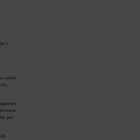
he si
sso anche
esto,
applicare
eliminare
tto, per
nda