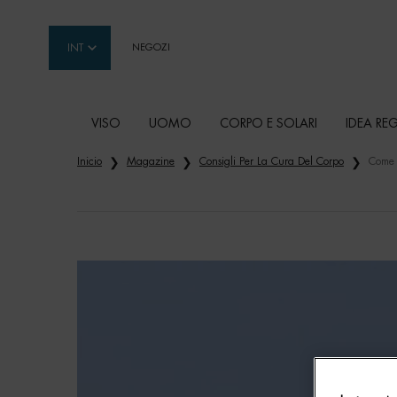
INT
NEGOZI
VISO
UOMO
CORPO E SOLARI
IDEA RE
Contenuto principale
Inicio
Magazine
Consigli Per La Cura Del Corpo
Come 