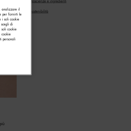
Bioscienze e ingredienti
, analizzare il
Sostenibilità
e per fornirti le
 i soli cookie
 scegli di
 soli cookie
i cookie
i personali
più