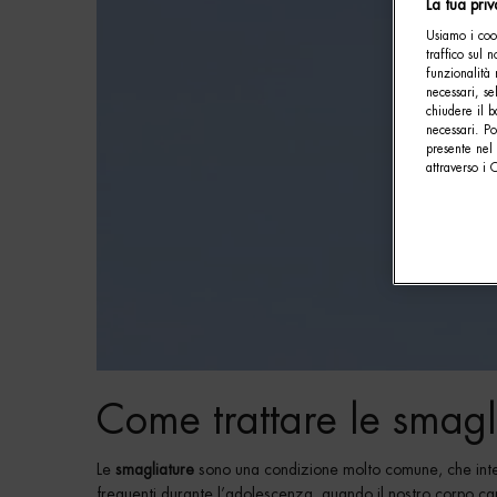
La tua pri
Usiamo i cook
traffico sul 
funzionalità 
necessari, se
chiudere il b
necessari. P
presente nel 
attraverso i 
Come trattare le smagl
Le
smagliature
sono una condizione molto comune, che inte
frequenti durante l’adolescenza, quando il nostro corpo c