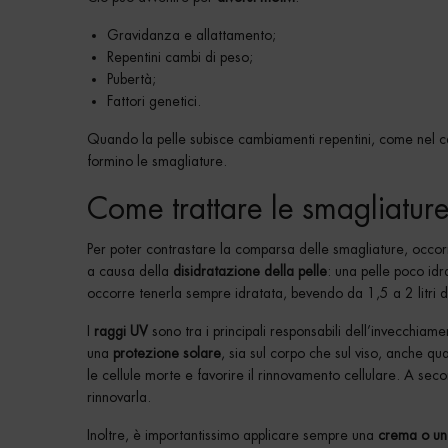
Gravidanza e allattamento;
Repentini cambi di peso;
Pubertà;
Fattori genetici.
Quando la pelle subisce cambiamenti repentini, come nel cas
formino le smagliature.
Come trattare le smagliatur
Per poter contrastare la comparsa delle smagliature, occ
a causa della
disidratazione della pelle
: una pelle poco id
occorre tenerla sempre idratata, bevendo da 1,5 a 2 litri 
I
raggi UV
sono tra i principali responsabili dell’invecchiam
una
protezione solare
, sia sul corpo che sul viso, anche qu
le cellule morte e favorire il rinnovamento cellulare. A seco
rinnovarla.
Inoltre, è importantissimo applicare sempre una
crema o un 