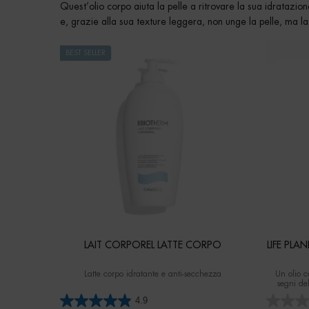
Quest’olio corpo aiuta la pelle a ritrovare la sua idratazio
e, grazie alla sua texture leggera, non unge la pelle, ma la
BEST SELLER
LAIT CORPOREL LATTE CORPO
LIFE PLA
Latte corpo idratante e anti-secchezza
Un olio c
segni de
secche ri
4.9