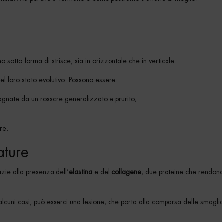
o sotto forma di strisce, sia in orizzontale che in verticale.
l loro stato evolutivo. Possono essere:
gnate da un rossore generalizzato e prurito;
re.
ature
zie alla presenza dell’
elastina
e del
collagene
, due proteine che rendon
lcuni casi, può esserci una lesione, che porta alla comparsa delle smagli