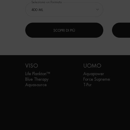
Seleziona un Formato
SCOPRI DI PIÙ
Navigazione footer
VISO
UOMO
Life Plankton™
Aquapower
Blue Therapy
Force Supreme
Aquasource
T-Pur