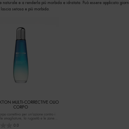
ne naturale e a renderla più morbida e idratata. Può essere applicato gior
 lascia setosa e più morbida.
NKTON MULTI-CORRECTIVE OLIO
CORPO
orpo correttivo per un’azione contro i
lle smagliature, la rugosità e le zone
stabilendo così l’elasticità della pelle
0.0