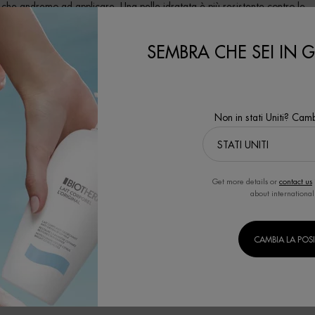
i che andremo ad applicare. Una pelle idratata è più resistente contro le
combattere al meglio la comparsa delle fastidiose smagliature.
SEMBRA CHE SEI IN GL
re
a
pelle idratata ed elastica
. Per questo,
Biotherm
ha ideato due prodotti per
Non in stati Uniti? Camb
 da applicare quotidianamente. Questo
latte corpo
ha una
triplice funzione
:
 l’elasticità naturale della pelle.
odotto viene assorbito facilmente dalla pelle, lasciandola perfettamente i
Get more details or
contact us
about international
 fragranza delicata e la sua profumazione agli estratti di agrumi, renderà
CAMBIA LA POS
o Corpo
, un
olio corpo correttivo
, pensato proprio contro i segni delle smag
anola, olio di mandorla dolce e olio d’oliva) e il
Life Plankton
, uniti per un’
ne secche della pella pelle.