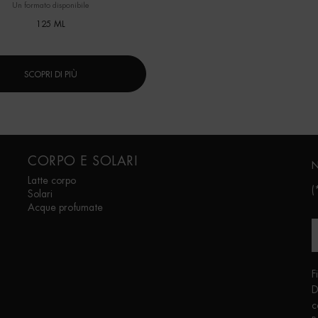
Un formato disponibile
125 ML
SCOPRI DI PIÙ
CORPO E SOLARI
N
Latte corpo
(
Solari
Acque profumate
F
D
c