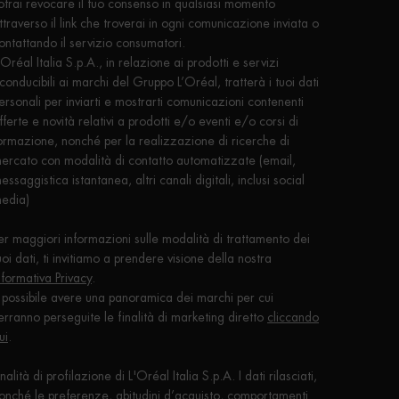
otrai revocare il tuo consenso in qualsiasi momento
ttraverso il link che troverai in ogni comunicazione inviata o
ontattando il servizio consumatori.
'Oréal Italia S.p.A., in relazione ai prodotti e servizi
iconducibili ai marchi del Gruppo L’Oréal, tratterà i tuoi dati
ersonali per inviarti e mostrarti comunicazioni contenenti
fferte e novità relativi a prodotti e/o eventi e/o corsi di
ormazione, nonché per la realizzazione di ricerche di
ercato con modalità di contatto automatizzate (email,
essaggistica istantanea, altri canali digitali, inclusi social
edia)
er maggiori informazioni sulle modalità di trattamento dei
uoi dati, ti invitiamo a prendere visione della nostra
nformativa Privacy
.
 possibile avere una panoramica dei marchi per cui
erranno perseguite le finalità di marketing diretto
cliccando
ui
.
inalità di profilazione di L'Oréal Italia S.p.A. I dati rilasciati,
onché le preferenze, abitudini d’acquisto, comportamenti