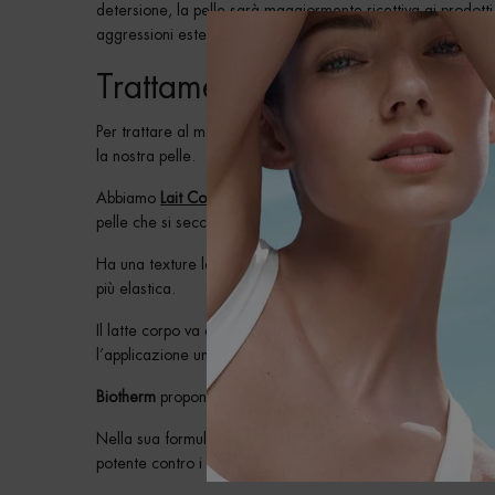
detersione, la pelle sarà maggiormente ricettiva ai prodott
aggressioni esterne e l’invecchiamento cutaneo e potremo 
Trattamenti per le smagliatu
Per trattare al meglio le smagliature, occorre mantenere l
la nostra pelle.
Abbiamo
Lait Corporel Latte Corpo
, un prodotto idratante
pelle che si secca, ripristina la barriera protettiva e protegge
Ha una texture leggera, che non unge e non appiccica: il pr
più elastica.
Il latte corpo va applicato sulla pelle detersa e, con la sua
l’applicazione un assoluto momento di relax.
Biotherm
propone anche
Life Plankton Multi-Corrective Oli
Nella sua formula, troviamo
oli di origine naturale
(olio di c
potente contro i segni delle smagliature, la rugosità e le zo