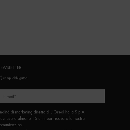
EWSLETTER
*)
campi obbligatori
E-mail
*
inalità di marketing diretto di L'Oréal Italia S.p.A.
evi avere almeno 16 anni per ricevere le nostre
omunicazioni.