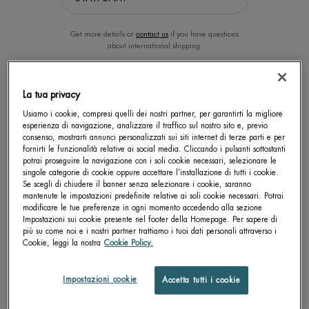
Get more details or
contact us
if you have questions
about international shipping.
CAMBIA LA POSIZIONE.
La tua privacy
Usiamo i cookie, compresi quelli dei nostri partner, per garantirti la migliore
esperienza di navigazione, analizzare il traffico sul nostro sito e, previo
Protezione solare: Come funziona e
consenso, mostrarti annunci personalizzati sui siti internet di terze parti e per
fornirti le funzionalità relative ai social media. Cliccando i pulsanti sottostanti
come sceglierla
potrai proseguire la navigazione con i soli cookie necessari, selezionare le
singole categorie di cookie oppure accettare l’installazione di tutti i cookie.
Se scegli di chiudere il banner senza selezionare i cookie, saranno
Se è vero che l’
esposizione
al sole offre innumerevoli benefici al nostro
mantenute le impostazioni predefinite relative ai soli cookie necessari. Potrai
organismo è anche vero che può causare scottature e a lungo termine
modificare le tue preferenze in ogni momento accedendo alla sezione
danni alla pelle e alle nostre cellule, se non ci proteggiamo correttamente
Impostazioni sui cookie presente nel footer della Homepage. Per sapere di
prima di esporci. É opportuno esporsi facendo estrema attenzione e,
più su come noi e i nostri partner trattiamo i tuoi dati personali attraverso i
soprattutto, scegliendo sempre di proteggere la pelle a partire dall’uso
di
Cookie, leggi la nostra
Cookie Policy.
una crema solare
ad ampio spettro, come i prodotti di protezione solare
offerte da Biotherm, il Latte solare Waterlover SPF30 e il
Latte Solare
Waterlover SPF 50
.
Impostazioni cookie
Accetta tutti i cookie
La crema solare come funziona? La crema presenta dei filtri chimici e