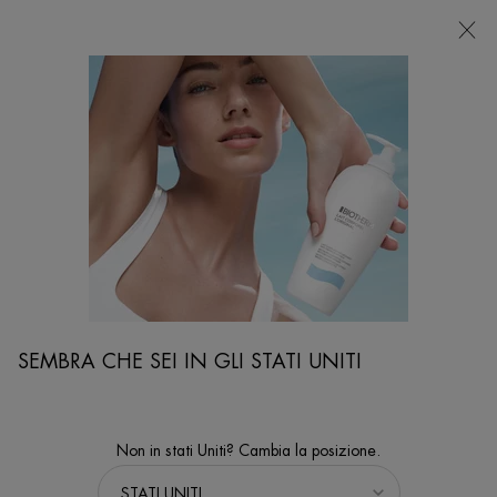
NEGOZI
Sto cercando...
Ricer
Contenuto principale
ra Della Pelle
PROTEZIONE SOLARE: COME FUNZIONA E COME SCEGLIERLA
SEMBRA CHE SEI IN GLI STATI UNITI
Non in stati Uniti? Cambia la posizione.