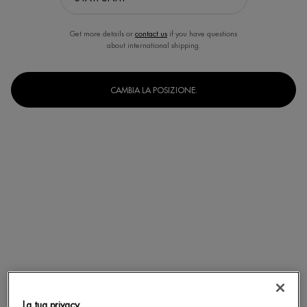
Get more details or
contact us
if you have questions
about international shipping.
CAMBIA LA POSIZIONE.
MEET THE WATERLOVER COMMUNITY
La tua privacy