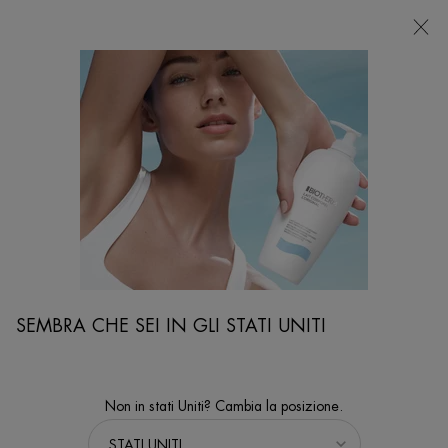
NEGOZI
Sto cercando...
Ricer
Contenuto principale
LA NOSTRA COMMUNITY WATERLOVER
[ Proteggiamo i nostri oceani dal 2012 ]
#BeAWaterLover
SEMBRA CHE SEI IN GLI STATI UNITI
Non in stati Uniti? Cambia la posizione.