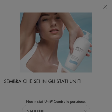
NEGOZI
Sto cercando...
Ricer
Contenuto principale
Assistenza clienti
CONTATTACI
Se hai commenti o suggerimenti compila il form sottostante e condividili con
noi.
SEMBRA CHE SEI IN GLI STATI UNITI
Non in stati Uniti? Cambia la posizione.