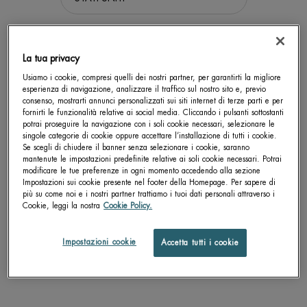
Get more details or
contact us
if you have questions
about international shipping.
La tua privacy
Usiamo i cookie, compresi quelli dei nostri partner, per garantirti la migliore
esperienza di navigazione, analizzare il traffico sul nostro sito e, previo
CAMBIA LA POSIZIONE.
consenso, mostrarti annunci personalizzati sui siti internet di terze parti e per
fornirti le funzionalità relative ai social media. Cliccando i pulsanti sottostanti
potrai proseguire la navigazione con i soli cookie necessari, selezionare le
singole categorie di cookie oppure accettare l’installazione di tutti i cookie.
Se scegli di chiudere il banner senza selezionare i cookie, saranno
mantenute le impostazioni predefinite relative ai soli cookie necessari. Potrai
modificare le tue preferenze in ogni momento accedendo alla sezione
Impostazioni sui cookie presente nel footer della Homepage. Per sapere di
più su come noi e i nostri partner trattiamo i tuoi dati personali attraverso i
Cookie, leggi la nostra
Cookie Policy.
Impostazioni cookie
Accetta tutti i cookie