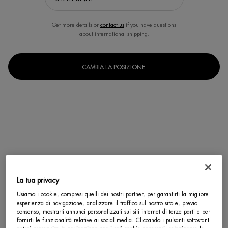
Get more details or
contact us
if you have questions
about international shipping.
CAMBIA LA POSIZIONE.
La tua privacy
Usiamo i cookie, compresi quelli dei nostri partner, per garantirti la migliore
Un formato disponibile
esperienza di navigazione, analizzare il traffico sul nostro sito e, previo
100 ml
consenso, mostrarti annunci personalizzati sui siti internet di terze parti e per
Selected
, 1 of 1
fornirti le funzionalità relative ai social media. Cliccando i pulsanti sottostanti