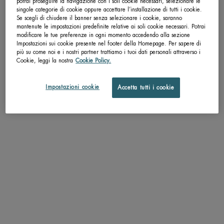
potrai proseguire la navigazione con i soli cookie necessari, selezionare le
singole categorie di cookie oppure accettare l’installazione di tutti i cookie.
pdp-section-accordion
Se scegli di chiudere il banner senza selezionare i cookie, saranno
mantenute le impostazioni predefinite relative ai soli cookie necessari. Potrai
modificare le tue preferenze in ogni momento accedendo alla sezione
Impostazioni sui cookie presente nel footer della Homepage. Per sapere di
più su come noi e i nostri partner trattiamo i tuoi dati personali attraverso i
Cookie, leggi la nostra
Cookie Policy.
DESCRIZIONE
"
Impostazioni cookie
Lenisce immediatamente la sensazione di bruciore dopo la rasatura.
Accetta tutti i cookie
Gli agenti idratanti e l'olio di cartamo leniscono e ammorbidiscono la pelle.
Lascia la pelle liscia ed elastica.
"
TEXTURE
APPLICAZIONE
RISULTATI PROVATI
INGREDIENTI