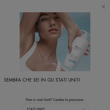
NEGOZI
Sto cercando...
Ricer
Contenuto principale
...
VISO
Rasatura
ANTI-FEU DU RASOIR
Dopobarba lenitivo per pelli normali
SEMBRA CHE SEI IN GLI STATI UNITI
Non in stati Uniti? Cambia la posizione.