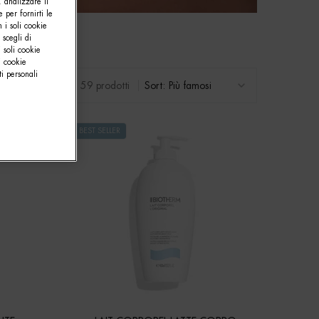
, analizzare il
e per fornirti le
 i soli cookie
 scegli di
 soli cookie
i cookie
i personali
59 prodotti
Sort:
BEST SELLER