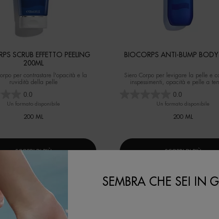
PS SCRUB EFFETTO PEELING
BIOCORPS ANTI-BUMP BODY
200ML
orpo per contrastare l'opacità e la
Siero Corpo per levigare la pelle e c
ruvidità della pelle
inspessimenti, opacità e pelle a t
acneica.
0.0
0.0
Un formato disponibile
Un formato disponibile
200 ML
200 ML
SCOPRI DI PIÙ
SCOPRI DI PIÙ
SEMBRA CHE SEI IN GL
MOSTRA ALTRI PRODOTTI