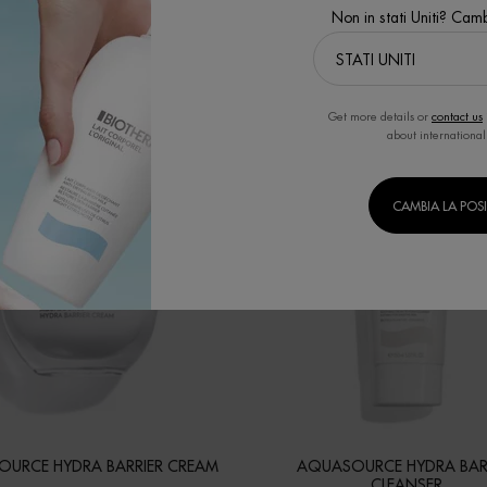
Non in stati Uniti? Camb
Get more details or
contact us
about international
CAMBIA LA POS
URCE HYDRA BARRIER CREAM
AQUASOURCE HYDRA BAR
CLEANSER