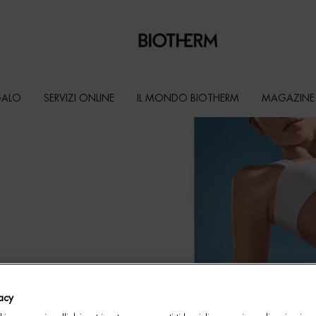
GALO
SERVIZI ONLINE
IL MONDO BIOTHERM
MAGAZINE
MENTI
ali pensate per
etersione
zione
elle morbida,
to giorno
vacy