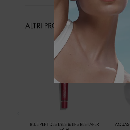
ALTRI PRODOTTI PER TE
BLUE PEPTIDES EYES & LIPS RESHAPER
AQUASO
BALM