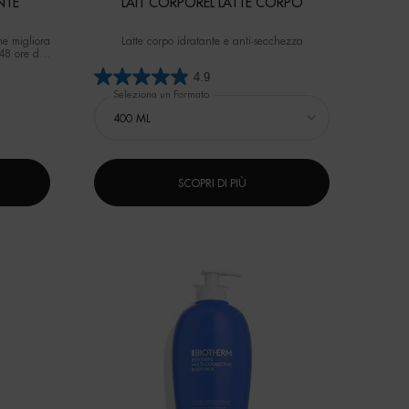
NTE
LAIT CORPOREL LATTE CORPO
ne migliora
Latte corpo idratante e anti-secchezza
 48 ore di
 donne).
4.9
Seleziona un Formato
SCOPRI DI PIÙ