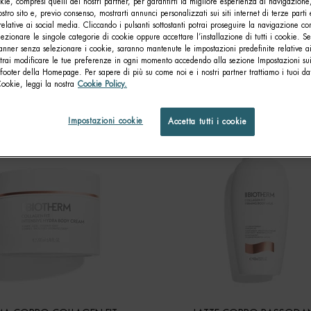
ie, compresi quelli dei nostri partner, per garantirti la migliore esperienza di navigazione
nostro sito e, previo consenso, mostrarti annunci personalizzati sui siti internet di terze parti 
relative ai social media. Cliccando i pulsanti sottostanti potrai proseguire la navigazione con
lezionare le singole categorie di cookie oppure accettare l’installazione di tutti i cookie. Se
anner senza selezionare i cookie, saranno mantenute le impostazioni predefinite relative ai
otrai modificare le tue preferenze in ogni momento accedendo alla sezione Impostazioni su
footer della Homepage. Per sapere di più su come noi e i nostri partner trattiamo i tuoi dat
Cookie, leggi la nostra
Cookie Policy.
Impostazioni cookie
Accetta tutti i cookie
NOVITÀ