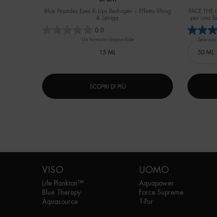
Blue Peptides Eyes & Lips Reshaper – Effetto lifting
FACE THE CO
& Leviga
per una ba
Test strum
0.0
Un formato disponibile
Selezio
15 ML
SCOPRI DI PIÙ
Navigazione footer
VISO
UOMO
Life Plankton™
Aquapower
Blue Therapy
Force Supreme
Aquasource
T-Pur