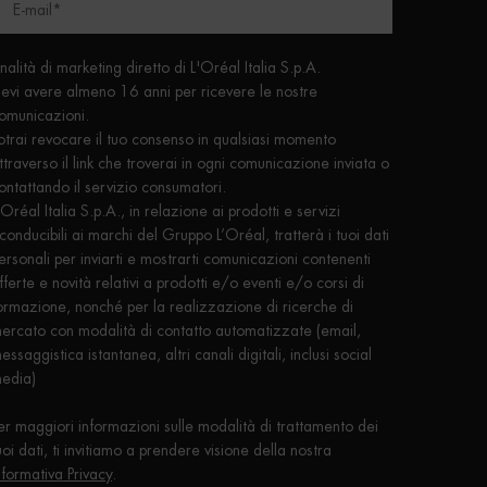
E-mail
*
inalità di marketing diretto di L'Oréal Italia S.p.A.
evi avere almeno 16 anni per ricevere le nostre
omunicazioni.
otrai revocare il tuo consenso in qualsiasi momento
ttraverso il link che troverai in ogni comunicazione inviata o
ontattando il servizio consumatori.
'Oréal Italia S.p.A., in relazione ai prodotti e servizi
iconducibili ai marchi del Gruppo L’Oréal, tratterà i tuoi dati
ersonali per inviarti e mostrarti comunicazioni contenenti
fferte e novità relativi a prodotti e/o eventi e/o corsi di
ormazione, nonché per la realizzazione di ricerche di
ercato con modalità di contatto automatizzate (email,
essaggistica istantanea, altri canali digitali, inclusi social
edia)
er maggiori informazioni sulle modalità di trattamento dei
uoi dati, ti invitiamo a prendere visione della nostra
nformativa Privacy
.