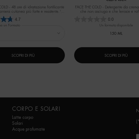
LD - 48 ore di idratazione fortificante
FACE THE COLD - Detergente da crema
rriera cutanea più forte e resistente.¹ ¹
che non asciuga e che lenisce e raf
entale su 40 donne dopo 1 applicazione.
barriera cutanea fin dal primo uti
4.7
0.0
na un Formato
Un formato disponibile
150 ML
SCOPRI DI PIÙ
SCOPRI DI PIÙ
CORPO E SOLARI
N
Latte corpo
(
Solari
Acque profumate