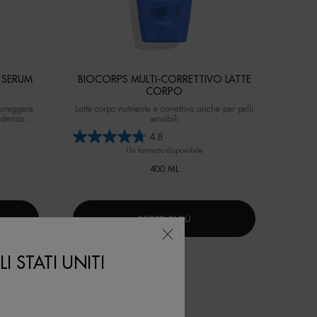
 SERUM
BIOCORPS MULTI-CORRETTIVO LATTE
CORPO
orreggere
Latte corpo nutriente e correttivo anche per pelli
endenza
sensibili
4.8
Un formato disponibile
400 ML
SCOPRI DI PIÙ
I STATI UNITI