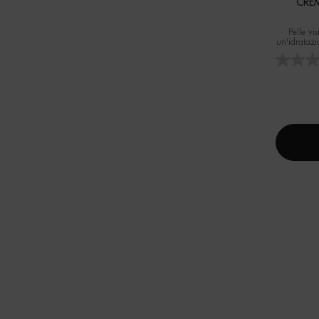
CRE
Pelle vi
un'idratazi