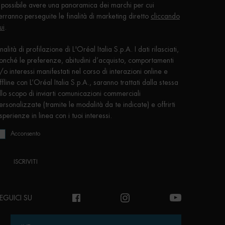
 possibile avere una panoramica dei marchi per cui
erranno perseguite le finalità di marketing diretto
cliccando
ui
.
inalità di profilazione di L'Oréal Italia S.p.A. I dati rilasciati,
onché le preferenze, abitudini d’acquisto, comportamenti
/o interessi manifestati nel corso di interazioni online e
ffline con L’Oréal Italia S.p.A., saranno trattati dalla stessa
llo scopo di inviarti comunicazioni commerciali
ersonalizzate (tramite le modalità da te indicate) e offrirti
sperienze in linea con i tuoi interessi.
Acconsento
ISCRIVITI
EGUICI SU