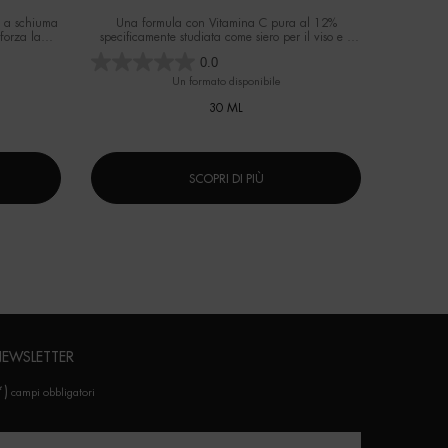
 a schiuma
Una formula con Vitamina C pura al 12%
Gel idratan
forza la
specificamente studiata come siero per il viso e il
lizzo.
contorno occhi per gli uomini
0.0
Un formato disponibile
Selez
30 ML
SCOPRI DI PIÙ
EWSLETTER
*)
campi obbligatori