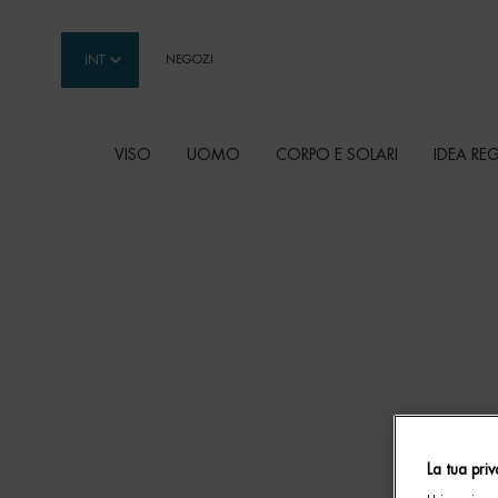
INT
NEGOZI
VISO
UOMO
CORPO E SOLARI
IDEA RE
Contenuto principale
PRODOTTI E TRATTA
PER IL CORPO
Prodotti corpo e solari Biotherm: texture sensori
accompagnare ogni gesto della routine, dalla d
all’esfoliazione, fino all’idratazione e alla prote
quotidiana della pelle. Aiutano a mantenere la p
luminosa e confortevole, valorizzandone l’aspet
dopo giorno.
La tua pri