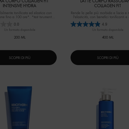
MA CORPO COLLAGEN FIT
LATTE CORPO RASSODA
INTENSIVE HYDRA
COLLAGEN FIT
sibilmente tonificata ed elastica con
Rende la pelle più morbida e liscia e 
one fino a 100 ore*. *test tsrumentale
l'elasticità, con benefici tonificanti e
su 28 donne
idratazione (test strumentale su 24
0.0
4.9
Un formato disponibile
Un formato disponibile
200 ML
400 ML
SCOPRI DI PIÙ
SCOPRI DI PIÙ