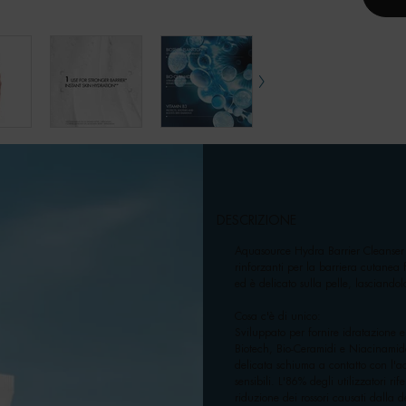
DESCRIZIONE
Aquasource Hydra Barrier Cleanser 
rinforzanti per la barriera cutanea 
ed è delicato sulla pelle, lasciando
Cosa c'è di unico:
Sviluppato per fornire idratazione 
Biotech, Bio-Ceramidi e Niacinamide
delicata schiuma a contatto con l'a
sensibili. L'86% degli utilizzatori r
riduzione dei rossori causati dalla 