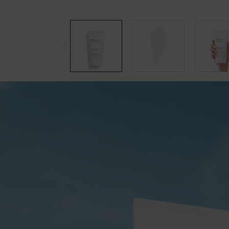
pdp-section-accordion