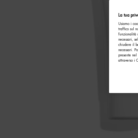
La tua pri
Usiamo i cook
traffico sul 
funzionalità 
necessari, se
chiudere il b
necessari. P
presente nel 
attraverso i 