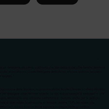
è un detergente da crema a schiuma che non secca e che offre benefici lenitivi e
fin dal primo utilizzo. Questo detergente delicato ma efficace reidrata, recupera
1
la idratata
.
e riparazione della barriera, Aquasource Hydra Barrier Cleanser combina Plankton
 per detergere senza seccare la pelle. La sua texture cremosa si trasforma in una
cqua, rendendola una soluzione confortante e idratante anche per le pelli più
iferisce di aver ridotto la sensazione di tensione, mentre l'84% ha notato una
2
detersione
. La sua formula senza sapone e biodegradabile garantisce