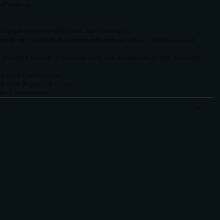
dell'ambiente.
rienti per riparare e rafforzare la barriera cutanea.
no le riserve naturali di ceramide della pelle per mantenere l'idratazione e
illumina e aumenta la luminosità della pelle proteggendo gli strati epidermici.
nne dopo 1 applicazione.
e dopo 28 giorni di utilizzo.
opo 1 applicazione.