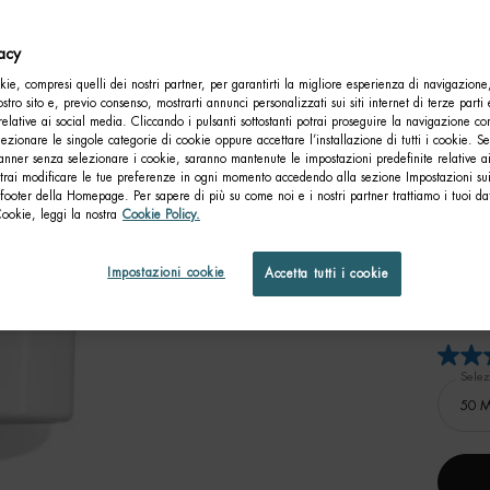
Com
vacy
ie, compresi quelli dei nostri partner, per garantirti la migliore esperienza di navigazione
nostro sito e, previo consenso, mostrarti annunci personalizzati sui siti internet di terze parti 
relative ai social media. Cliccando i pulsanti sottostanti potrai proseguire la navigazione con
lezionare le singole categorie di cookie oppure accettare l’installazione di tutti i cookie. Se
anner senza selezionare i cookie, saranno mantenute le impostazioni predefinite relative ai
otrai modificare le tue preferenze in ogni momento accedendo alla sezione Impostazioni su
footer della Homepage. Per sapere di più su come noi e i nostri partner trattiamo i tuoi dat
Cookie, leggi la nostra
Cookie Policy.
Impostazioni cookie
Accetta tutti i cookie
LI
REGE
Selez