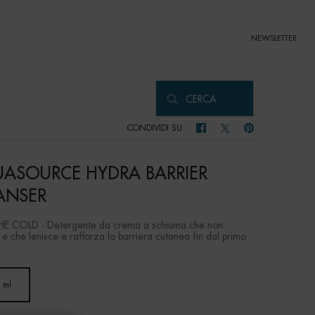
NEWSLETTER
CERCA
CONDIVIDI SU
CONDIVIDI SU FACEBOOK
CONDIVIDI SU TWITTER
CONDIVIDI SU PIN
ASOURCE HYDRA BARRIER
ANSER
E COLD - Detergente da crema a schiuma che non
e che lenisce e rafforza la barriera cutanea fin dal primo
 ml
Selected
, 1 of 1