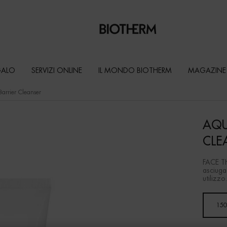
GALO
SERVIZI ONLINE
IL MONDO BIOTHERM
MAGAZINE
arrier Cleanser
AQU
CLE
FACE TH
asciuga 
utilizzo.
Un formato disponibile
150