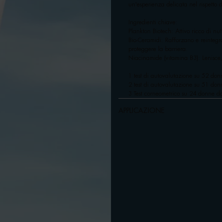
un'esperienza delicata nel rispetto 
Ingredienti chiave:
Plankton Biotech: Attivo ricco di nut
Bio-Ceramidi: Rafforzano e reintegra
proteggere la barriera.
Niacinamide (vitamina B3): Lenisce, 
1 test di autovalutazione su 52 do
2 test di autovalutazione su 51 donn
3 Test corneometrico su 24 donne d
APPLICAZIONE