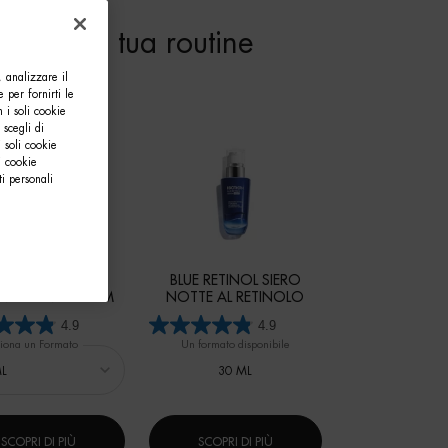
pleta la tua routine
, analizzare il
e per fornirti le
 i soli cookie
 scegli di
 soli cookie
i cookie
i personali
FE PLANKTON™
BLUE RETINOL SIERO
NERATING SERUM
NOTTE AL RETINOLO
4.9
4.9
iona un Formato
Un formato disponibile
30 ML
SCOPRI DI PIÙ
SCOPRI DI PIÙ