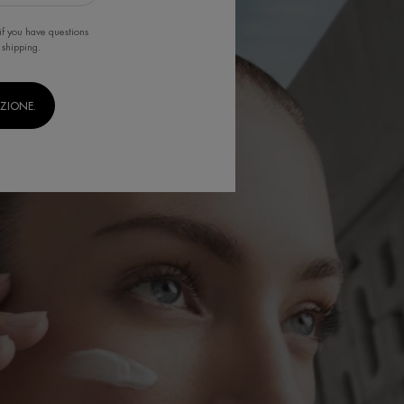
if you have questions
 shipping.
IZIONE.