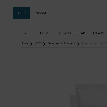
INT
NEGOZI
VISO
UOMO
CORPO E SOLARI
IDEA RE
Contenuto principale
Home
VISO
Detergenti & Esfolianti
Aquasource Hydra B