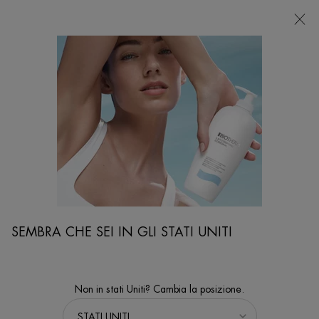
NEGOZI
Sto cercando...
Ricer
Contenuto principale
SCOPRITE I TRATTAMENTI RIGENERANTI PER LA PELLE,
GRAZIE ALLA BIOSCIENZA
Home
VISO
Sort:
PERFEZIONA
SEMBRA CHE SEI IN GLI STATI UNITI
FILTERS MENU
50 prodotti
Non in stati Uniti? Cambia la posizione.