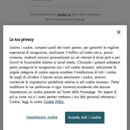
Get more details or
contact us
if you have questions
about international shipping.
CAMBIA LA POSIZIONE.
La tua privacy
Usiamo i cookie, compresi quelli dei nostri partner, per garantirti la migliore
esperienza di navigazione, analizzare il traffico sul nostro sito e, previo
AQUA BOUNCE SUPER
BIOCILS WATERPROOF
consenso, mostrarti annunci personalizzati sui siti internet di terze parti e per
CONCENTRATO
fornirti le funzionalità relative ai social media. Cliccando i pulsanti sottostanti
potrai proseguire la navigazione con i soli cookie necessari, selezionare le
Idratante con Acido Ialuronico
Struccante occhi rapido per trucco
singole categorie di cookie oppure accettare l’installazione di tutti i cookie.
Waterproof – Effetto non unto
Se scegli di chiudere il banner senza selezionare i cookie, saranno
4.7
4.2
mantenute le impostazioni predefinite relative ai soli cookie necessari. Potrai
Un formato disponibile
Un formato disponibile
modificare le tue preferenze in ogni momento accedendo alla sezione
Impostazioni sui cookie presente nel footer della Homepage. Per sapere di
50 ML
100 ML
più su come noi e i nostri partner trattiamo i tuoi dati personali attraverso i
Cookie, leggi la nostra
Cookie Policy.
SCOPRI DI PIÙ
SCOPRI DI PIÙ
Impostazioni cookie
Accetta tutti i cookie