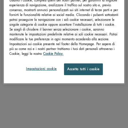
Usiamo i cookie, compresi quelli dei nostri partner, per garantirti la migliore
esperienza di navigazione, analizzare il traffico sul nostro sito e, previo
consenso, mostrarti annunci personalizzati sui siti internet di terze parti e per
Get more details or
contact us
if you have questions
fornirti le funzionalità relative ai social media. Cliccando i pulsanti sottostanti
about international shipping.
potrai proseguire la navigazione con i soli cookie necessari, selezionare le
singole categorie di cookie oppure accettare l’installazione di tutti i cookie.
Se scegli di chiudere il banner senza selezionare i cookie, saranno
mantenute le impostazioni predefinite relative ai soli cookie necessari. Potrai
BALSAMO LABBRA
CAMBIA LA POSIZIONE.
modificare le tue preferenze in ogni momento accedendo alla sezione
Impostazioni sui cookie presente nel footer della Homepage. Per sapere di
più su come noi e i nostri partner trattiamo i tuoi dati personali attraverso i
Balsamo labbra ultra-idratante
Cookie, leggi la nostra
Cookie Policy.
4.8
Un formato disponibile
Impostazioni cookie
Accetta tutti i cookie
13 ML
SCOPRI DI PIÙ
ALTRI PRODOTTI PER TE