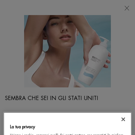
NEGOZI
Sto cercando...
Ricer
Contenuto principale
Labbra
...
VISO
Trattamento Occhi
Sort:
PERFEZIONA
FILTERS MENU
1 prodotto
SEMBRA CHE SEI IN GLI STATI UNITI
Non in stati Uniti? Cambia la posizione.
La tua privacy