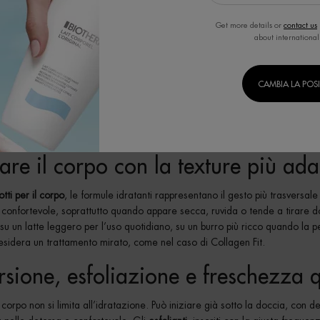
Get more details or
contact us
about international
MOSTRA ALTRI PRODOTTI
CAMBIA LA POS
 i
prodotti corpo
adatti alle proprie esigenze significa costruire una routi
dalla detersione alla protezione solare, dall’idratazione quotidiana ai tra
texture differenti, come latte, burro, crema, olio, gel doccia, deodoranti 
re ogni gesto in un momento sensoriale.
tare il corpo con la texture più ada
tti per il corpo
, le formule idratanti rappresentano il gesto più trasversale
e confortevole, soprattutto quando appare secca, ruvida o tende a tirare 
 su un latte leggero per l’uso quotidiano, su un burro più ricco quando la
sidera un trattamento mirato, come nel caso di Collagen Fit.
rsione, esfoliazione e freschezza 
 corpo non si limita all’idratazione. Può iniziare già sotto la doccia, con 