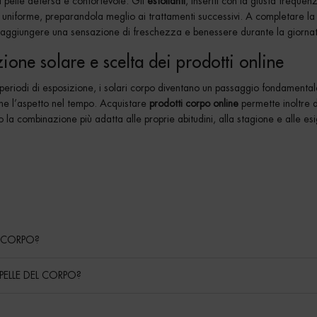
a pelle detersa e confortevole. Gli
esfolianti
, inseriti con la giusta freque
e uniforme, preparandola meglio ai trattamenti successivi. A completare la
r aggiungere una sensazione di freschezza e benessere durante la giorna
ione solare e scelta dei prodotti online
 periodi di esposizione, i solari corpo diventano un passaggio fondamental
ne l’aspetto nel tempo. Acquistare
prodotti corpo online
permette inoltre d
 la combinazione più adatta alle proprie abitudini, alla stagione e alle es
L CORPO?
PELLE DEL CORPO?