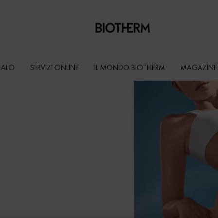
GALO
SERVIZI ONLINE
IL MONDO BIOTHERM
MAGAZINE
MENTI
ali pensate per
etersione
zione
elle morbida,
to giorno