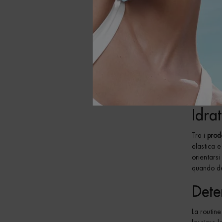
Scegliere
giornata: 
raccoglie 
trasforma
Idra
Tra i
prodo
elastica 
orientarsi
quando de
Dete
La routine