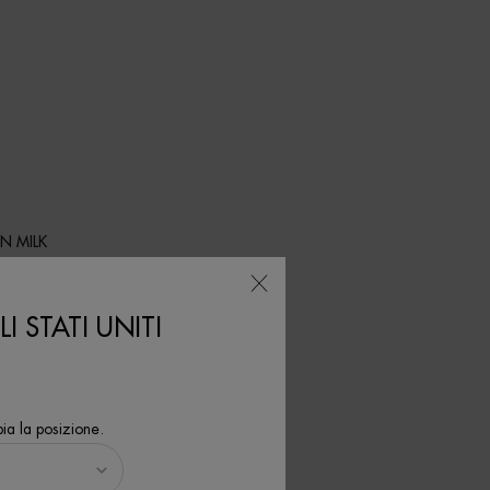
N MILK
ta
I STATI UNITI
ia la posizione.