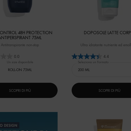
ONTROL 48H PROTECTION
DOPOSOLE LATTE COR
ANTIPERSPIRANT 75ML
Antitranspirante non-stop
Ultra idratante nutriente ed emoll
0.0
4.4
Un size disponibile
Seleziona un Formato
ROLL-ON 75ML
SCOPRI DI PIÙ
SCOPRI DI PIÙ