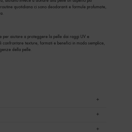
nza, aiutano invece a donare alla pelle un aspetto più
 routine quotidiana ci sono deodoranti e formule profumate,
ta.
e per aiutare a proteggere la pelle dai raggi UV e
i confrontare texture, formati e benefici in modo semplice,
igenze della pelle.