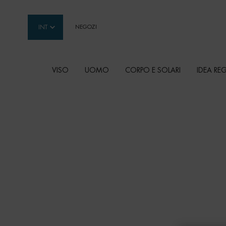
INT
NEGOZI
VISO
UOMO
CORPO E SOLARI
IDEA RE
Contenuto principale
PRODOTTI E TRATTA
PER IL CORPO
Prodotti corpo e solari Biotherm: texture sensori
accompagnare ogni gesto della routine, dalla d
all’esfoliazione, fino all’idratazione e alla prote
quotidiana della pelle. Aiutano a mantenere la p
luminosa e confortevole, valorizzandone l’aspet
dopo giorno.