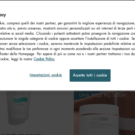
vacy
 CORPO
ie, compresi quelli dei nostri partner, per garantirti la migliore esperienza di navigazione
nostro sito e, previo consenso, mostrarti annunci personalizzati sui siti internet di terze parti 
relative ai social media. Cliccando i pulsanti sottostanti potrai proseguire la navigazione con
lezionare le singole categorie di cookie oppure accettare l’installazione di tutti i cookie. Se
anner senza selezionare i cookie, saranno mantenute le impostazioni predefinite relative ai
otrai modificare le tue preferenze in ogni momento accedendo alla sezione Impostazioni su
footer della Homepage. Per sapere di più su come noi e i nostri partner trattiamo i tuoi dat
Cookie, leggi la nostra
Cookie Policy.
Impostazioni cookie
Accetta tutti i cookie