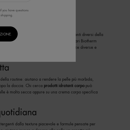
if you have questions
 shipping.
IZIONE.
ne capace di accompagnare la pelle in momenti diversi della
ttamenti più mirati. La categoria corpo e solari Biotherm
e protezioni solari, per rispondere a esigenze diverse e
tta
 della routine: aiutano a rendere la pelle più morbida,
dopo la doccia. Chi cerca
prodotti idratanti corpo
può
 pelle è molto secca oppure su una crema corpo specifica
quotidiana
detergenti dalla texture piacevole e formule pensate per