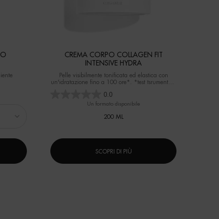
PO
CREMA CORPO COLLAGEN FIT
INTENSIVE HYDRA
iente
Pelle visibilmente tonificata ed elastica con
un'idratazione fino a 100 ore*. *test tsrumentale
su 28 donne
0.0
Un formato disponibile
200 ML
SCOPRI DI PIÙ