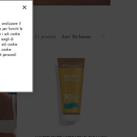
, analizzare il
e per fornirti le
 i soli cookie
51 prodotti
Sort:
 scegli di
 soli cookie
i cookie
i personali